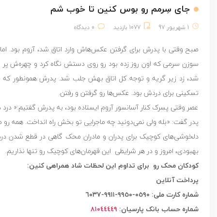
جای سِرمم رو بوس کنین تا خوب شم
1 شهریور 97
1077 بازدید
0 دیدگاه
صبح وقتی با پدرش برای گرفتن عکس‌هاش وارد اتاق شد، آروم بود. اما
سوزن سرمی که اون روز زده بود رو روی دستش نگاه کرد و چهره‌ش پر 
شد، زد زیر گریه و توجه کل اتاق بهش جلب شد. پدرش همونطور که ق
تسکینی برای دردش بود. عکس‌ها رو گرفتن و رفتن.
عصر وقتی پسرک کنار آسانسور آروم ایستاده بود، به پدرش گفتیم:« درد 
پدر گفت: «بله ولی نمی‌دونید چه ماجرایی تو بخش راه انداخت. همه ر
دلخوشی‌های کوچیک برای پدران و مادران محک گاهی در قطع شدن درد 
بهبودی، امروز و در هر شرایطی این قهرمان‌‌های کوچیک رو تنها نذاریم.
کودکان محک رو برای تداوم این لحظات شاد همراهی کنین:
پرداخت آنلاین
شماره کارت ملی: ٠٥٩٠-٩٩٥٠-٩٩١١-٦٠٣٧
شماره حساب بانک پارسيان:
٨١٠٤٤٤٤٩