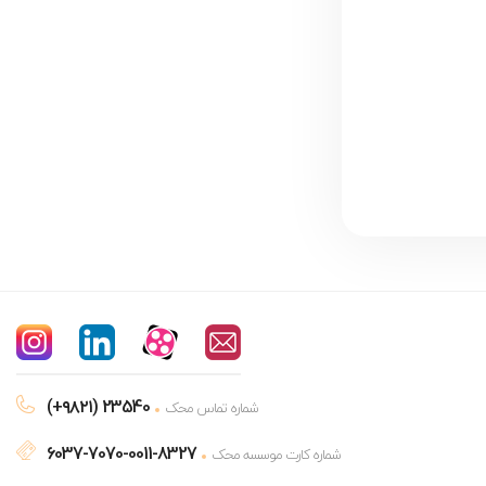
(+۹۸۲۱) 23540
شماره تماس محک
6037-7070-0011-8327
شماره کارت موسسه محک