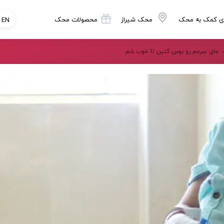
ی کمک به محک
محک شیراز
محصولات محک
EN
جای سِرمم رو بوس کنین تا خوب شم