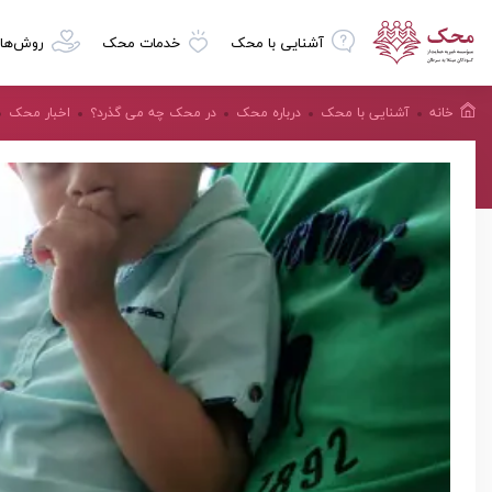
آشنایی با محک
خدمات محک
روش‌ها
خانه
آشنایی با محک
درباره محک
در محک چه می گذرد؟
اخبار محک