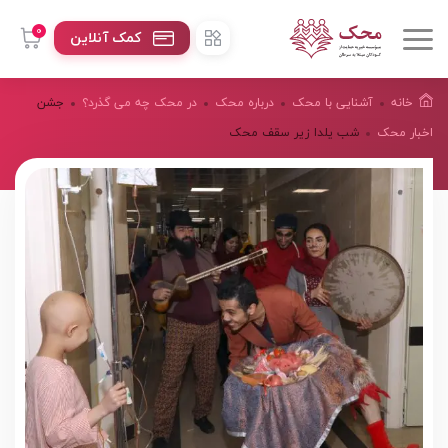
0
کمک آنلاین
خانه
آشنایی با محک
درباره محک
در محک چه می گذرد؟
جشن
اخبار محک
شب یلدا زیر سقف محک