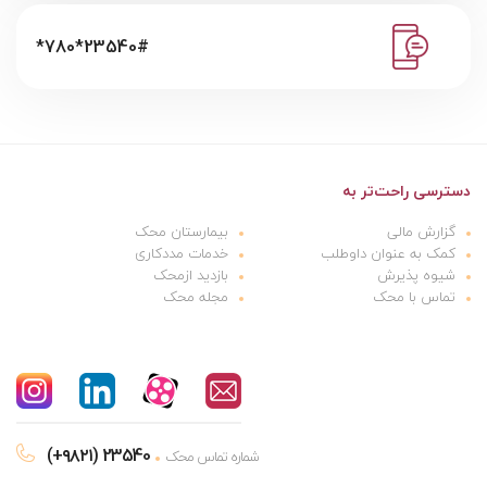
*780*23540#
دسترسی راحت‌تر به
گزارش مالی
بیمارستان محک
کمک به عنوان داوطلب
خدمات مددکاری
شیوه پذیرش
بازدید ازمحک
تماس با محک
مجله محک
(+۹۸۲۱) 23540
شماره تماس محک