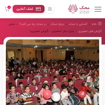
0
کمک آنلاین
خانه
آشنایی با محک
درباره محک
در محک چه می گذرد؟
جشن
گزارش های تصویری
پایان سال تحصیلی – گزارش تصویری1