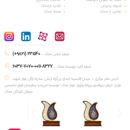
شیوه پذیرش
بازدید ازمحک
تماس با محک
مجله محک
(+۹۸۲۱) 23540
شماره تماس محک
6037-7070-0011-8327
شماره کارت موسسه محک
آدرس دفتر مرکزی
میدان اقدسیه- ابتدای بزرگراه ارتش- سه راه ازگل- بلوار شهید
مژدی- خیابان پروفسور پروانه وثوق- بلوار محک- موسسه خیریه و بیمارستان فوق تخصصی
سرطان کودکان محک