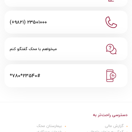
(+۹۸۲۱) ۲۳۵۰۱۰۰۰
میخواهم با محک گفتگو کنم
*780*23540#
دسترسی راحت‌تر به
گزارش مالی
بیمارستان محک
کمک به عنوان داوطلب
خدمات مددکاری