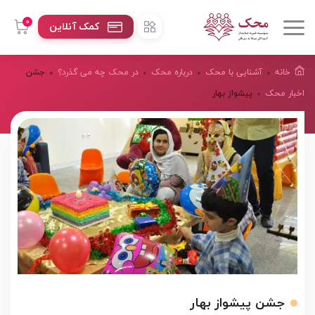
0
کمک آنلاین
خانه
آشنایی با محک
درباره محک
در محک چه می گذرد؟
جشن
اخبار محک
پیشواز بهار
جشن پیشواز بهار