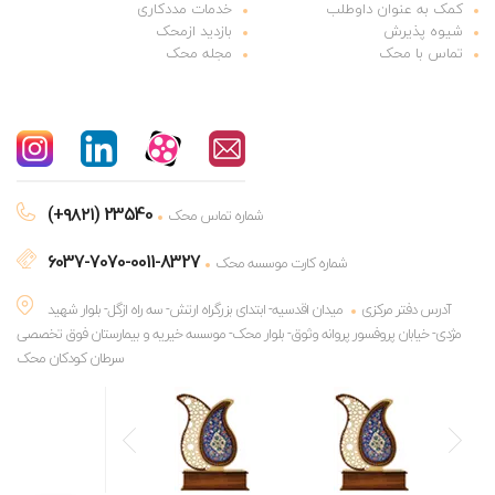
کمک به عنوان داوطلب
خدمات مددکاری
شیوه پذیرش
بازدید ازمحک
تماس با محک
مجله محک
(+۹۸۲۱) 23540
شماره تماس محک
6037-7070-0011-8327
شماره کارت موسسه محک
آدرس دفتر مرکزی
میدان اقدسیه- ابتدای بزرگراه ارتش- سه راه ازگل- بلوار شهید
مژدی- خیابان پروفسور پروانه وثوق- بلوار محک- موسسه خیریه و بیمارستان فوق تخصصی
سرطان کودکان محک