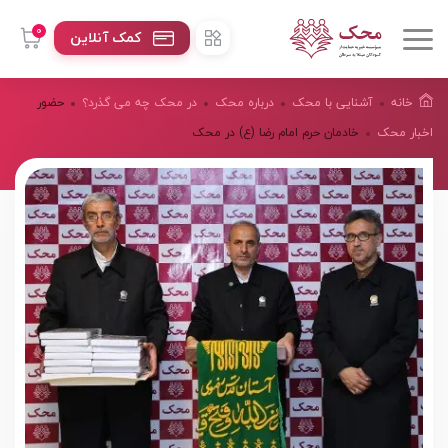
0
کمک آنلاین
خانه
آشنایی با محک
درباره محک
در محک چه می گذرد؟
حضور
اخبار محک
خادمان حرم امام رضا (ع) در محک