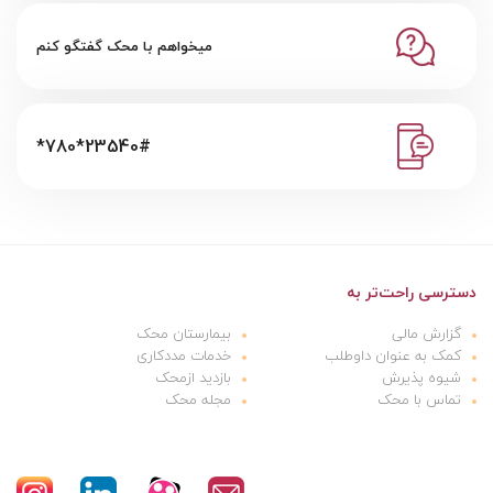
میخواهم با محک گفتگو کنم
*780*23540#
دسترسی راحت‌تر به
گزارش مالی
بیمارستان محک
کمک به عنوان داوطلب
خدمات مددکاری
شیوه پذیرش
بازدید ازمحک
تماس با محک
مجله محک