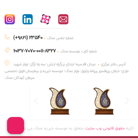
(+۹۸۲۱) 23540
شماره تماس محک
6037-7070-0011-8327
شماره کارت موسسه محک
آدرس دفتر مرکزی
میدان اقدسیه- ابتدای بزرگراه ارتش- سه راه ازگل- بلوار شهید
مژدی- خیابان پروفسور پروانه وثوق- بلوار محک- موسسه خیریه و بیمارستان فوق تخصصی
سرطان کودکان محک
کلیه
حقوق قانونی وب سایت
متعلق به موسسه خیریه محک می باشد