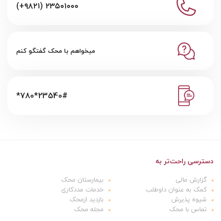
(+۹۸۲۱) ۲۳۵۰۱۰۰۰
میخواهم با محک گفتگو کنم
*780*23540#
دسترسی راحت‌تر به
گزارش مالی
بیمارستان محک
کمک به عنوان داوطلب
خدمات مددکاری
شیوه پذیرش
بازدید ازمحک
تماس با محک
مجله محک