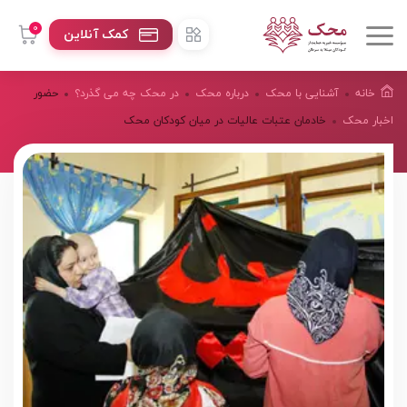
0
کمک آنلاین
خانه
آشنایی با محک
درباره محک
در محک چه می گذرد؟
حضور
اخبار محک
خادمان عتبات عالیات در میان کودکان محک