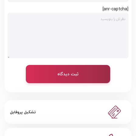
[anr-captcha]
ثبت دیدگاه
تشکیل پروفایل