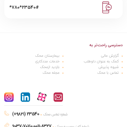
*780*23540#
دسترسی راحت‌تر به
گزارش مالی
بیمارستان محک
کمک به عنوان داوطلب
خدمات مددکاری
شیوه پذیرش
بازدید ازمحک
تماس با محک
مجله محک
(+۹۸۲۱) 23540
شماره تماس محک
6037-7070-0011-8327
شماره کارت موسسه محک