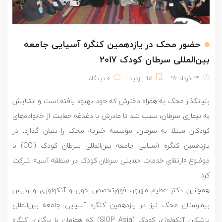
حضور محک در یازدهمین کنگره آسیایی جامعه
بین‌المللی سرطان کودک 2017
31 خرداد 96
901 بازدید
0 دیدگاه
بنیانگذار محک به همراه دخترش که خود بهبود یافته است و ابتلایش
به بیماری سرطان، سبب شد تا مادرش با دغدغه حمایت از خانواده‌های
کودکان مبتلا به سرطان، مؤسسه خیریه محک را بنیان گذارد، در
یازدهمین کنگره آسیایی جامعه بین‌المللی سرطان کودک (CCI) با
موضوع «ارتقای خدمات حمایتی سرطان کودک در منطقه آسیا» شرکت
کرد.
همچنین دکتر عظیم مهرور، فوق‌تخصص خون و آنکولوژی و رئیس
بیمارستان محک نیز در یازدهمین کنگره آسیایی جامعه بین‌المللی
پزشکان آنکولوژی کودک (SIOP Asia) که همزمان با برگزاری کنگره