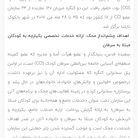
(CCI) بود، حضور یافت. این دو کنگره میزبان 120 نماینده از 23 سازمان
عضو CCI از 17 کشور بود که 25 تا 28 ماه مِی 2017 در شهر بانکوکِ
تایلند برگزار شد.
اهداف چشم‌انداز محک: ارائه خدمات تخصصی یکپارچه به کودکان
مبتلا به سرطان
سعیده قدس، بنیانگذار و عضو هیأت أمنا و مدیره که عضو کمیته
منطقه‌ای آسیایی جامعه بین‌المللی سرطان کودک (CCI) است، در اولین
پنل سخنرانی کنگره که مسئولیت اداره آن را نیز برعهده داشت،
درخصوص «قوانین و چالش‌های خانواده‌، خانواده‌های در حال رشد و
پرستاران» سخنرانی کرد و در زمینه فعالیت‌های محک و برنامه‌های آتی
این سازمان تحت عنوان «خدمات جامع و همه‌جانبه برای کودکان مبتلا
به سرطان» به ارائه گزارش پرداخت. ارایه خدمات جامع، یکپارچه و
اثربخش به کودکان مبتلا به سرطان و خانواده آنان در صدر اهداف
بلندمدت محک است و موجب گسترده شدن چتر حمایتی این سازمان
با تلاش برای یکسان‌سازی کیفیت خدمات در سراسر ایران خواهد شد.