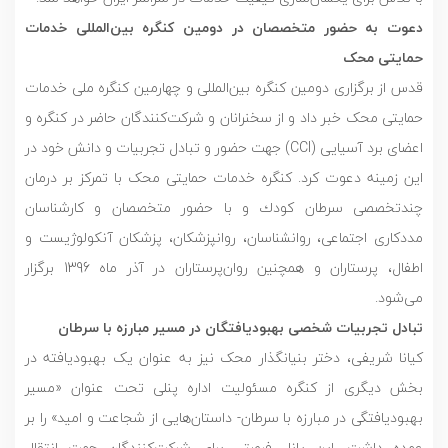
دعوت به حضور متخصصان در دومین کنگره بین‌المللی خدمات
حمایتی محک
قدس از برگزاری دومین کنگره بین‌المللی و چهارمین کنگره ملی خدمات
حمایتی محک خبر داد و از سخنرانان و شرکت‌کنندگان حاضر در کنگره و
اعضای برد آسیایی (CCI) جهت حضور و تبادل تجربیات و دانش خود در
این زمینه دعوت کرد. کنگره خدمات حمایتی محک با تمرکز بر درمان
چندتخصصى سرطان کودك و با حضور متخصصان و کارشناسان
مددکاری اجتماعی، روانشناسان، روانپزشکان، پزشکان آنکولوژیست و
اطفال، پرستاران و همچنین روان‌پرستاران در آذر ماه 1396 برگزار
می‌شود.
تبادل تجربیات شخصی بهبودیافتگان در مسیر مبارزه با سرطان
کیانا شریفی، دختر بنیانگذار محک نیز به عنوان یک بهبودیافته در
بخش دیگری از کنگره مسئولیت اداره پنلی تحت عنوان «مسیر
بهبودیافتگی در مبارزه با سرطان- داستان‌هایی از شجاعت و امید» را بر
عهده داشت. این پانل فرصتی برای شرکت‌کنندگان جهت انتقال