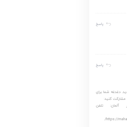
پاسخ
پاسخ
ید. دغدغه شما برای
 مشارکت کنید:
 خود به سازمان‌ همکار محک در آلمان. اطلاعات موسسه IKKH در آلمان: تلفن