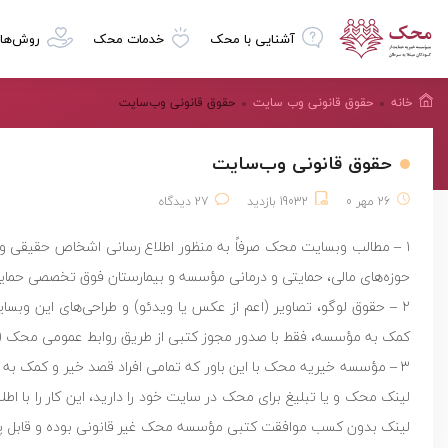
آشنایی با محک
خدمات محک
روش‌ها
خانه
حقوق قانونی وب سایت
حقوق قانونی وب‌سایت
حقوق قانونی وب‌سایت
26 مهر 0
19032 بازدید
27 دیدگاه
۱ – مطالب وبسایت محک صرفاً به منظور اطلاع رسانی اشخاص حقیقی 
حوزه‌های مالی، حمایتی و درمانی مؤسسه و بیمارستان فوق تخصصی حمایت
۲ – حقوق لوگو، تصاویر (اعم از عکس یا ویدئو) و طراحی‌های این وبس
کمک به مؤسسه، فقط با صدور مجوز کتبی از طریق روابط عمومی محک (23501998) مجاز است.
۳ – مؤسسه خیریه محک با این باور که تمامی افراد قصد خیر و کمک به کو
لینک بدون کسب موافقت کتبی مؤسسه محک غیر قانونی بوده و قابل پیگ