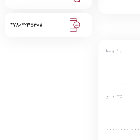
*780*23540#
پاسخ
پاسخ