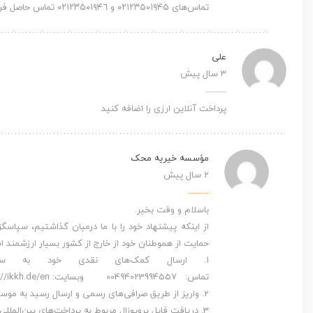
تماس‌های ۰۲۱۲۳۵۰۱۹۴۵ و ۰۲۱۲۳۵۰۱۹۴٦ تماس حاصل فرماييد تا همکارانمان شما را راهنمایی کنند. سپاس
علی
3 سال پیش
پرداخت آنلاین ارزی را اضافه کنید
مؤسسه خیریه محک
2 سال پیش
باسلام و وقت بخیر.
از اینکه پیشنهاد خود را با ما درمیان گذاشتیم، سپاس
حمایت از هموطنان خود از خارج از کشور بسیار ارزشمند 
تماس: 00494023994557 وبسایت: https://ikkh.de/en/
2. واریز از طریق صرافی‌های رسمی و ارسال رسید به موسسه محک. لینک اطلاعات شماره حساب‌های محک: https://mahak-charity.org/account-number/
3. دریافت فایل پروپوزال مربوط به پرداخت‌های بین‌المللی مورد نیاز موسسه خیریه محک