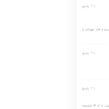
پاسخ
میمانه سپاسگزاریم و قدر مهرتان را
پاسخ
پاسخ
با سلام و احترام. از توجه شما به موسسه خیریه محک صمیمانه سپاسگزاریم. لطفا جهت همكاری داوطلبانه از شنبه تا پنجشنبه از ساعت ۸ تا ۱۴ باشماره