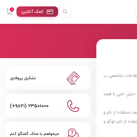
0
کمک آنلاین
اطلاعات تخصصی در
تشکیل پروفایل
 دلیلی حتی با قصد
(+۹۸۲۱) ۲۳۵۰۱۰۰۰
د استفاده از نام و
ه (23501953 – 23501951) انجام دهید. هر گونه استفاده از نام، لوگو و
میخواهم با محک گفتگو کنم