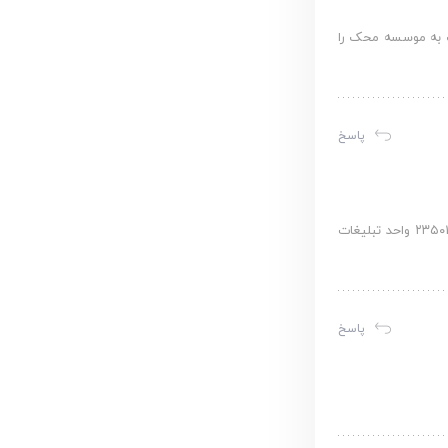
ک به موسسه محک را
پاسخ
از اینکه دغدغه ارزشمند کمک به هم نوع را دارید صمیمانه سپاسگزاریم، شما میتوانید از شنبه تا پنجشنبه از ساعت ۸ تا ۱۴ با شماره ۲۳۵۰1995 واحد تبلیغات
پاسخ