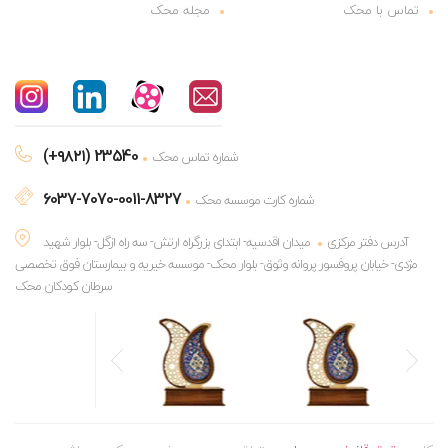
تماس با محک
مجله محک
(+۹۸۲۱) 23540
شماره تماس محک
6037-7070-0011-8327
شماره کارت موسسه محک
آدرس دفتر مرکزی
میدان اقدسیه- ابتدای بزرگراه ارتش- سه راه ازگل- بلوار شهید
مژدی- خیابان پروفسور پروانه وثوق- بلوار محک- موسسه خیریه و بیمارستان فوق تخصصی
سرطان کودکان محک