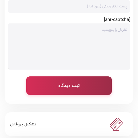
[anr-captcha]
ثبت دیدگاه
تشکیل پروفایل