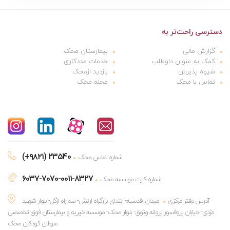
دسترسی راحت‌تر به
گزارش مالی
بیمارستان محک
کمک به عنوان داوطلب
خدمات مددکاری
شیوه پذیرش
بازدید ازمحک
تماس با محک
مجله محک
(+۹۸۲۱) 23540
شماره تماس محک
6037-7070-0011-8327
شماره کارت موسسه محک
آدرس دفتر مرکزی
میدان اقدسیه- ابتدای بزرگراه ارتش- سه راه ازگل- بلوار شهید
مژدی- خیابان پروفسور پروانه وثوق- بلوار محک- موسسه خیریه و بیمارستان فوق تخصصی
سرطان کودکان محک