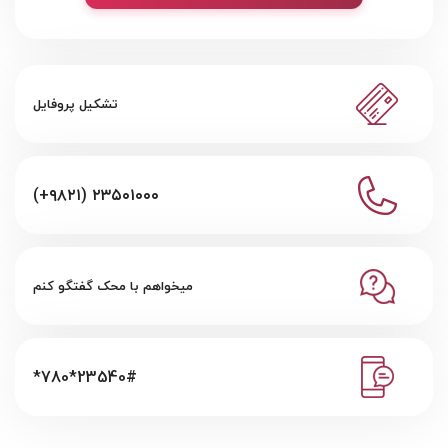
تشکیل پروفایل
(+۹۸۲۱) ۲۳۵۰۱۰۰۰
میخواهم با محک گفتگو کنم
*780*23540#