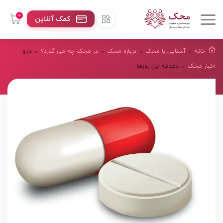
0
کمک آنلاین
خانه
آشنایی با محک
درباره محک
در محک چه می گذرد؟
دارو
اخبار محک
دغدغه این روزها