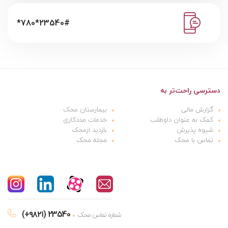
*780*23540#
دسترسی راحت‌تر به
گزارش مالی
بیمارستان محک
کمک به عنوان داوطلب
خدمات مددکاری
شیوه پذیرش
بازدید ازمحک
تماس با محک
مجله محک
(+۹۸۲۱) 23540
شماره تماس محک