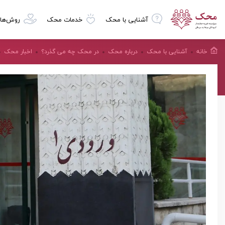
آشنایی با محک
خدمات محک
روش‌ها
خانه
آشنایی با محک
درباره محک
در محک چه می گذرد؟
اخبار محک