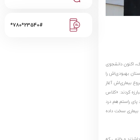
*780*23540#
شد و در سال 1391 بهبود یافت. کودک دیروز محک، اکنون دانشجوی
ستان بهبودی‌اش را
قطه شروع بیماری‌اش آغاز
ارزه کردند: «کلاس
 پای راستم هم درد
ک بیماری سخت داده
 داشتند و خانمی که