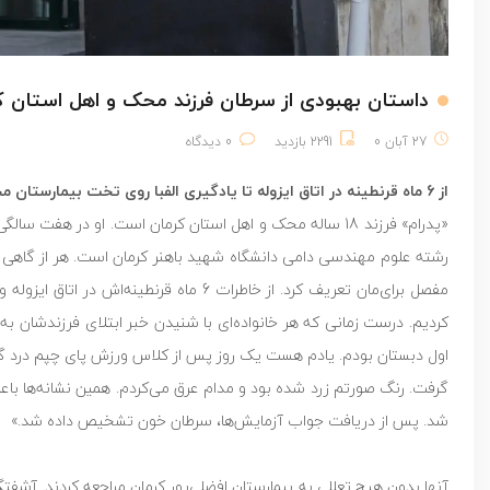
داستان بهبودی از سرطان فرزند محک و اهل استان ک
27 آبان 0
2291 بازدید
0 دیدگاه
از 6 ماه قرنطینه در اتاق ایزوله تا یادگیری الفبا روی تخت بیمارستان محک
رشته علوم مهندسی دامی دانشگاه شهید باهنر کرمان است. هر از گاهی برا
مفصل برای‌مان تعریف کرد. از خاطرات 6 ماه
کردیم. درست زمانی که هر خانواده‌ای با شنیدن خبر ابتلای فرزندشان به
اول دبستان بودم. یادم هست یک روز پس از کلاس ورزش پای چپم درد گرف
گرفت. رنگ صورتم زرد شده بود و مدام عرق می‌کردم. همین نشانه‌ها با
شد. پس از دریافت جواب آزمایش‌ها، سرطان خون تشخیص داده شد.»
آنها بدون هیچ تعللی به بیمارستان افضلی‌پور کرمان مراجعه کردند. آشفتگی