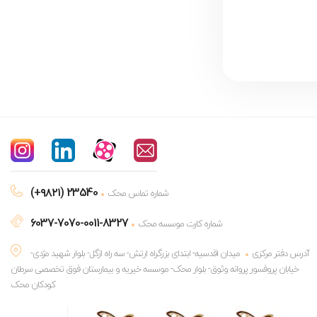
(+۹۸۲۱) 23540
شماره تماس محک
6037-7070-0011-8327
شماره کارت موسسه محک
آدرس دفتر مرکزی
میدان اقدسیه- ابتدای بزرگراه ارتش- سه راه ازگل- بلوار شهید مژدی-
خیابان پروفسور پروانه وثوق- بلوار محک- موسسه خیریه و بیمارستان فوق تخصصی سرطان
کودکان محک