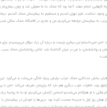
ارهایی انجام دهند. آنجا بود که محک به ما معرفی شد و چون بیماری‌ام پ
رمان وجود نداشت، عازم تهران شدیم و مستقیم به بیمارستان محک آمدیم. درما
د مرتب به بیمارستان مراجعه می‌کردیم من و مادرم در اقامتگاه محک ساکن شدی
د: «من نمی‌دانستم این بیماری چیست و درباره آن زیاد سؤال می‌پرسیدم. برای
ان و روانشناسان، با من در میان گذاشته شد. تلاش روانشناسان محک سبب شد 
افت.»
طلبان بخش مددکاری محک مرتب برایش پیتزا خانگی می‌پخت و می‌آورد. این 
 وثوق بود، خاطرات خوب دیگری هم دارد که برای‌مان تعریف می‌کند: «من با پر
ه‌ام وقتی با او هم‌کلام می‌شدیم احساس آرامش می‌کردیم، او به ما روحیه زیادی
 همان روز اول با مدرسه صحبت کرده بود. درس‌ها را خودش در بیمارستان با من
یمارستان آموختم و توانستم نام «محک» را بنویسم. روی تخت بیمارستان املا