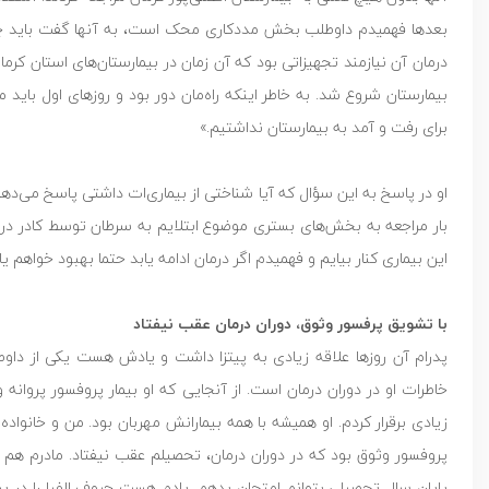
بعدها فهمیدم داوطلب بخش مددکاری محک است، به آنها گفت باید چه ک
درمان آن نیازمند تجهیزاتی بود که آن زمان در بیمارستان‌های استان ک
بیمارستان شروع شد. به خاطر اینکه راه‌مان دور بود و روزهای اول بای
برای رفت و آمد به بیمارستان نداشتیم.»
او در پاسخ به این سؤال که آیا شناختی از بیماری‌ات داشتی پاسخ می‌ده
بار مراجعه به بخش‌های بستری موضوع ابتلایم به سرطان توسط کادر درم
این بیماری کنار بیایم و فهمیدم اگر درمان ادامه یابد حتما بهبود خواهم ی
با تشویق پرفسور وثوق، دوران درمان عقب نیفتاد
پدرام آن روزها علاقه زیادی به پیتزا داشت و یادش هست یکی از داو
خاطرات او در دوران درمان است. از آنجایی که او بیمار پروفسور پروانه
زیادی برقرار کردم. او همیشه با همه بیمارانش مهربان بود. من و خانواد
پروفسور وثوق بود که در دوران درمان، تحصیلم عقب نیفتاد. مادرم هم از
پایان سال تحصیلی بتوانم امتحان بدهم. یادم هست حروف الفبا را در ب