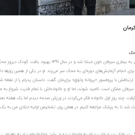
رمان
«پدرام» فرزند 18 ساله محک و اهل استان کرمان است. او در هفت سالگی به بیماری سرطان خون مبتلا 
ی انجام آزمایش‌های دوره‌ای به محک سر می‌زند. او در یکی از همین روزها دا
 قرنطینه‌اش در اتاق ایزوله و ارتباطش با پروفسور «پروانه وثوق» برای‌مان گفت. داستان پدرام را از ن
 سرطان ممکن است ناامید شوند، اما او و خانواده‌اش با تمام قدرت شروع به مب
ت. چند روزِ اول خانواده فکر می‌کردند در ورزش صدمه دیدم اما یک هفته بعد
عث شد تا به پزشک مراجعه کنیم. در همان روز، تشخیص اولیه ابتلای من به ی
 در رفتار پدر و مادر پدرام به وضوح دیده می‌شد: «خانواده‌ام نیاز به راهنمایی