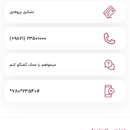
تشکیل پروفایل
(+۹۸۲۱) ۲۳۵۰۱۰۰۰
میخواهم با محک گفتگو کنم
*780*23540#
دسترسی راحت‌تر به