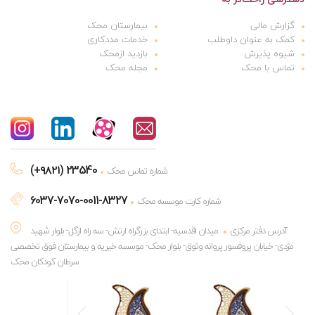
گزارش مالی
بیمارستان محک
کمک به عنوان داوطلب
خدمات مددکاری
شیوه پذیرش
بازدید ازمحک
تماس با محک
مجله محک
(+۹۸۲۱) 23540
شماره تماس محک
6037-7070-0011-8327
شماره کارت موسسه محک
آدرس دفتر مرکزی
میدان اقدسیه- ابتدای بزرگراه ارتش- سه راه ازگل- بلوار شهید
مژدی- خیابان پروفسور پروانه وثوق- بلوار محک- موسسه خیریه و بیمارستان فوق تخصصی
سرطان کودکان محک