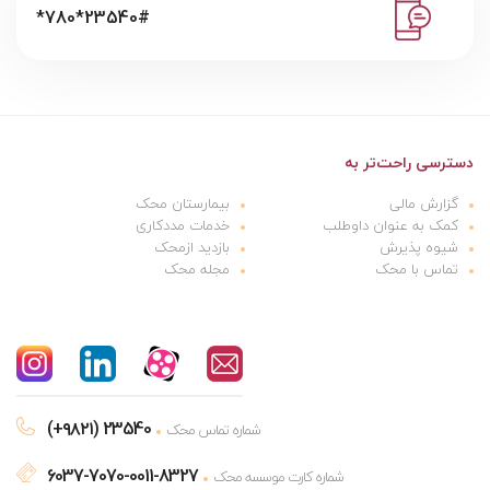
*780*23540#
دسترسی راحت‌تر به
گزارش مالی
بیمارستان محک
کمک به عنوان داوطلب
خدمات مددکاری
شیوه پذیرش
بازدید ازمحک
تماس با محک
مجله محک
(+۹۸۲۱) 23540
شماره تماس محک
6037-7070-0011-8327
شماره کارت موسسه محک