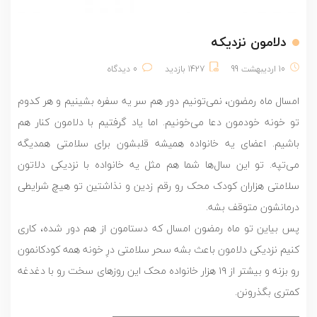
دلامون نزدیکه
10 اردیبهشت 99
1427 بازدید
0 دیدگاه
امسال ماه رمضون، نمی‌تونیم دور هم سر یه سفره بشینیم و هر کدوم
تو خونه خودمون دعا می‌خونیم. اما یاد گرفتیم با دلامون کنار هم
باشیم. اعضای یه خانواده همیشه قلبشون برای سلامتی همدیگه
می‌تپه. تو این سال‌ها شما هم مثل یه خانواده با نزدیکی دلاتون
سلامتی هزاران کودک محک رو رقم زدین و نذاشتین تو هیچ شرایطی
درمانشون متوقف بشه.
پس بیاین تو ماه رمضون امسال که دستامون از هم دور شده، کاری
کنیم نزدیکی‌ دلامون باعث بشه سحر سلامتی درِ خونه همه کودکانمون
رو بزنه و بیشتر از ۱۹ هزار خانواده محک این روزهای سخت رو با دغدغه
کمتری بگذرونن.
____________________________________________