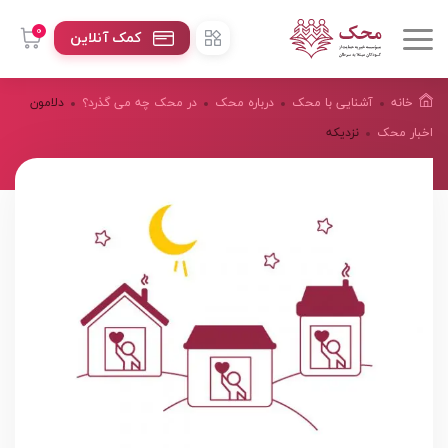
0
کمک آنلاین
خانه
آشنایی با محک
درباره محک
در محک چه می گذرد؟
دلامون
اخبار محک
نزدیکه