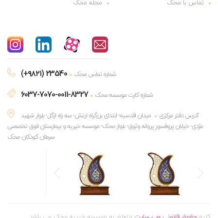
تماس با محک
مجله محک
(+۹۸۲۱) 23540
شماره تماس محک
6037-7070-0011-8327
شماره کارت موسسه محک
آدرس دفتر مرکزی
میدان اقدسیه- ابتدای بزرگراه ارتش- سه راه ازگل- بلوار شهید
مژدی- خیابان پروفسور پروانه وثوق- بلوار محک- موسسه خیریه و بیمارستان فوق تخصصی
سرطان کودکان محک
کلیه
حقوق قانونی وب سایت
متعلق به موسسه خیریه محک می باشد