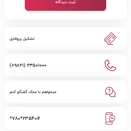
ثبت دیدگاه
تشکیل پروفایل
(+۹۸۲۱) ۲۳۵۰۱۰۰۰
میخواهم با محک گفتگو کنم
*780*23540#