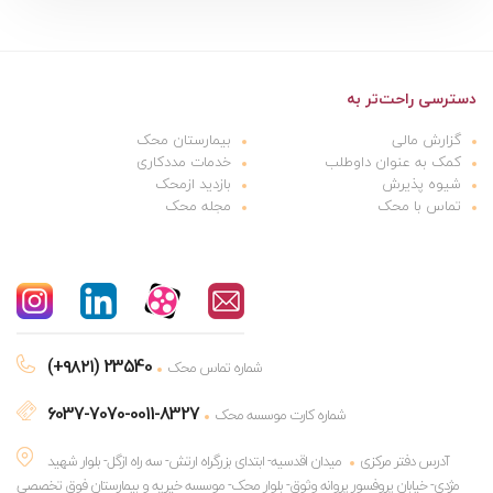
دسترسی راحت‌تر به
گزارش مالی
بیمارستان محک
کمک به عنوان داوطلب
خدمات مددکاری
شیوه پذیرش
بازدید ازمحک
تماس با محک
مجله محک
(+۹۸۲۱) 23540
شماره تماس محک
6037-7070-0011-8327
شماره کارت موسسه محک
آدرس دفتر مرکزی
میدان اقدسیه- ابتدای بزرگراه ارتش- سه راه ازگل- بلوار شهید
مژدی- خیابان پروفسور پروانه وثوق- بلوار محک- موسسه خیریه و بیمارستان فوق تخصصی