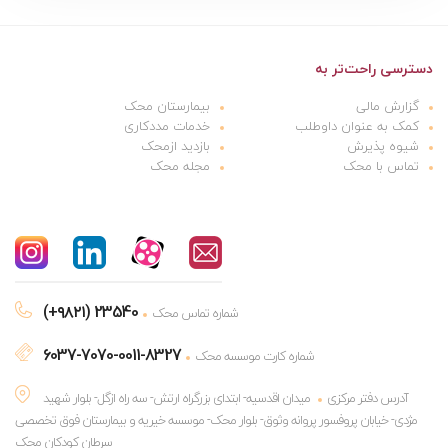
دسترسی راحت‌تر به
گزارش مالی
بیمارستان محک
کمک به عنوان داوطلب
خدمات مددکاری
شیوه پذیرش
بازدید ازمحک
تماس با محک
مجله محک
(+۹۸۲۱) 23540
شماره تماس محک
6037-7070-0011-8327
شماره کارت موسسه محک
آدرس دفتر مرکزی
میدان اقدسیه- ابتدای بزرگراه ارتش- سه راه ازگل- بلوار شهید
مژدی- خیابان پروفسور پروانه وثوق- بلوار محک- موسسه خیریه و بیمارستان فوق تخصصی
سرطان کودکان محک