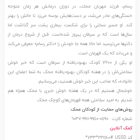
رسام، فرزند مهربان محك، در دوران درمانش هر زمان متوجه
خستگی‌های مادر می‌شد، بر دست‌هایش بوسه می‌زد تا حالش را بهتر
کند. او مسیر سختی را برای شکست بیماری پشت سر گذاشت اما
سال‌ها است که بر سرطان پیروز شده‌است. قبل از شروع درمان از
دكترها می‌ترسید اما حالا همه جا خودش را «دکتر رسام» معرفی می‌کند
و می‌داند که یک قهرمان است.
او یکی از 7600 کودک بهبودیافته از سرطان است که خبر خوش
سلامتی‌اش را در هفته کودکان بهبودیافته محک به شما اعضای این
خانواده، که صاحب این خبر خوش هستید، می‌رسانیم.
خوشحال هستیم که در یک هفته خوش خبری با محک همراه هم
شدیم. به امید سلامتی همه قهرمان‌های کوچک محک
روش‌های حمایت از کودکان محک:
شماره کارت : ٠٥٩٠-٩٩٥٠-٩٩١١-٦٠٣٧
کمک آنلاین
کد USSD: #٢٣٥٤٠*٧٣٣* ‏‎ ‌