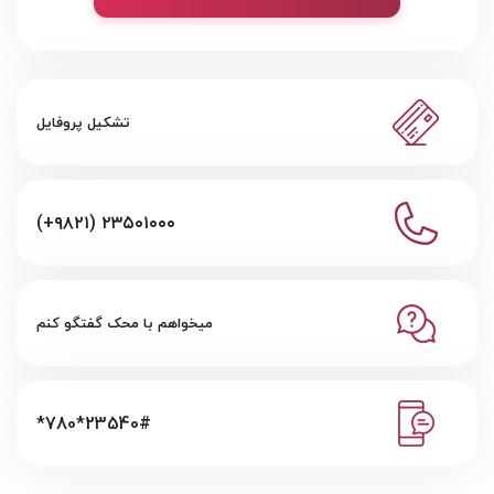
تشکیل پروفایل
(+۹۸۲۱) ۲۳۵۰۱۰۰۰
میخواهم با محک گفتگو کنم
*780*23540#