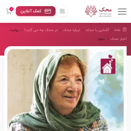
0
کمک آنلاین
خانه
آشنایی با محک
درباره محک
در محک چه می گذرد؟
روایت
اخبار محک
سوم