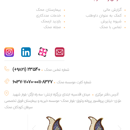
گزارش مالی
بیمارستان محک
کمک به عنوان داوطلب
خدمات مددکاری
شیوه پذیرش
بازدید ازمحک
تماس با محک
مجله محک
(+۹۸۲۱) 23540
شماره تماس محک
6037-7070-0011-8327
شماره کارت موسسه محک
آدرس دفتر مرکزی
میدان اقدسیه- ابتدای بزرگراه ارتش- سه راه ازگل- بلوار شهید
مژدی- خیابان پروفسور پروانه وثوق- بلوار محک- موسسه خیریه و بیمارستان فوق تخصصی
سرطان کودکان محک