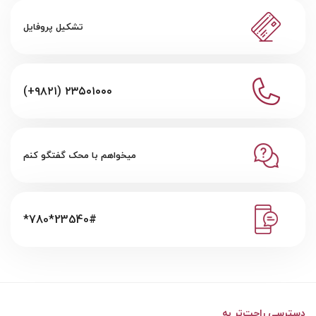
تشکیل پروفایل
(+۹۸۲۱) ۲۳۵۰۱۰۰۰
میخواهم با محک گفتگو کنم
*780*23540#
دسترسی راحت‌تر به