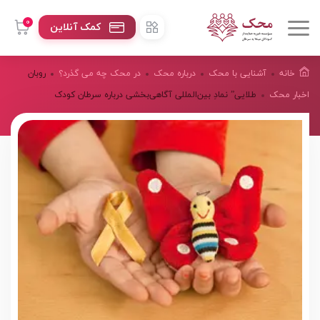
0
کمک آنلاین
خانه
آشنایی با محک
درباره محک
در محک چه می گذرد؟
روبان
اخبار محک
طلایی” نمادِ بین‌المللی آگاهی‌بخشی درباره سرطان کودک