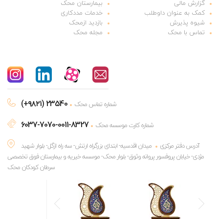
گزارش مالی
بیمارستان محک
کمک به عنوان داوطلب
خدمات مددکاری
شیوه پذیرش
بازدید ازمحک
تماس با محک
مجله محک
(+۹۸۲۱) 23540
شماره تماس محک
6037-7070-0011-8327
شماره کارت موسسه محک
آدرس دفتر مرکزی
میدان اقدسیه- ابتدای بزرگراه ارتش- سه راه ازگل- بلوار شهید
مژدی- خیابان پروفسور پروانه وثوق- بلوار محک- موسسه خیریه و بیمارستان فوق تخصصی
سرطان کودکان محک