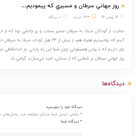
روز جهاني سرطان و مسيري كه پيموديم…
14 بهمن 94
633 بازدید
0 دیدگاه
آنيم كه توانستيم همراه هم، از بيش از 23 هزار كودك مبتلا به سرطان حمايت كنيم.
باور داريم كه با بودن همسفراني چون شما اين راه پاياني جز خداحافظي جها
روز جهاني سرطان بر شمايي كه از سختي، اميد مي‌سازيد گرامي باد.
دیدگاه‌ها
دیدگاه خود را بنویسید
* نشانی ایمیل شما منتشر نخواهد شد. بخش‌های مور
* دیدگاه شما