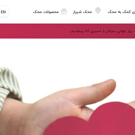
ی کمک به محک
محک شیراز
محصولات محک
EN
روز جهاني سرطان و مسيري كه پيموديم…