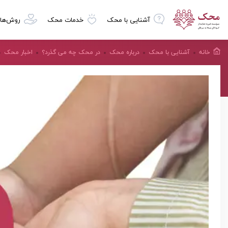
آشنایی با محک
خدمات محک
روش‌ها
خانه
آشنایی با محک
درباره محک
در محک چه می گذرد؟
اخبار محک