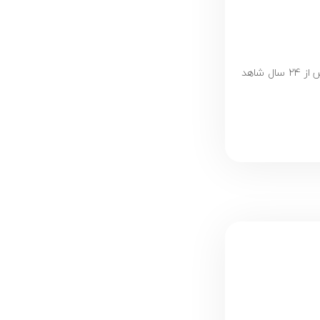
حمايت از كودكان مبتلا به سرطان مسير سخت و پر چالشي بود كه از ابتداي راه تا كنون تنها با اتكا به همسفراني چون شما آن را پيموده‌ايم. اكنون پس از 24 سال شاهد