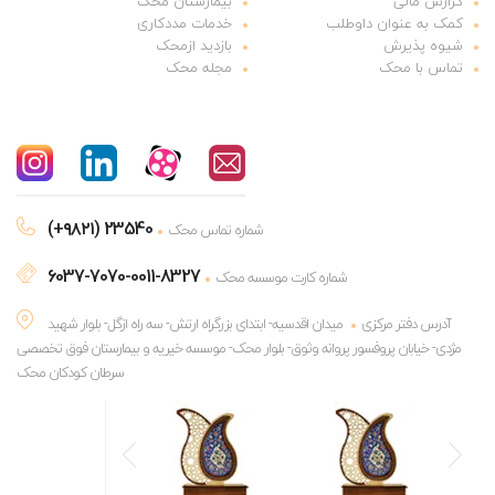
گزارش مالی
بیمارستان محک
کمک به عنوان داوطلب
خدمات مددکاری
شیوه پذیرش
بازدید ازمحک
تماس با محک
مجله محک
(+۹۸۲۱) 23540
شماره تماس محک
6037-7070-0011-8327
شماره کارت موسسه محک
آدرس دفتر مرکزی
میدان اقدسیه- ابتدای بزرگراه ارتش- سه راه ازگل- بلوار شهید
مژدی- خیابان پروفسور پروانه وثوق- بلوار محک- موسسه خیریه و بیمارستان فوق تخصصی
سرطان کودکان محک