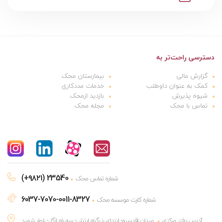
دسترسی راحت‌تر به
گزارش مالی
بیمارستان محک
کمک به عنوان داوطلب
خدمات مددکاری
شیوه پذیرش
بازدید ازمحک
تماس با محک
مجله محک
(+۹۸۲۱) 23540
شماره تماس محک
6037-7070-0011-8327
شماره کارت موسسه محک
آدرس دفتر مرکزی
میدان اقدسیه- ابتدای بزرگراه ارتش- سه راه ازگل- بلوار شهید