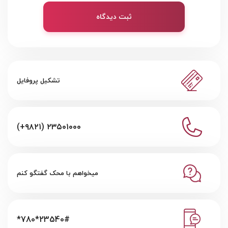
ثبت دیدگاه
تشکیل پروفایل
(+۹۸۲۱) ۲۳۵۰۱۰۰۰
میخواهم با محک گفتگو کنم
*780*23540#