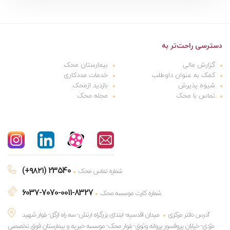
دسترسی راحت‌تر به
گزارش مالی
بیمارستان محک
کمک به عنوان داوطلب
خدمات مددکاری
شیوه پذیرش
بازدید ازمحک
تماس با محک
مجله محک
(+۹۸۲۱) 23540
شماره تماس محک
6037-7070-0011-8327
شماره کارت موسسه محک
آدرس دفتر مرکزی
میدان اقدسیه- ابتدای بزرگراه ارتش- سه راه ازگل- بلوار شهید
مژدی- خیابان پروفسور پروانه وثوق- بلوار محک- موسسه خیریه و بیمارستان فوق تخصصی