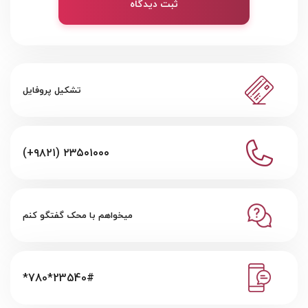
ثبت دیدگاه
تشکیل پروفایل
(+۹۸۲۱) ۲۳۵۰۱۰۰۰
میخواهم با محک گفتگو کنم
*780*23540#