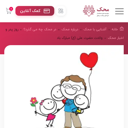
0
کمک آنلاین
خانه
آشنایی با محک
درباره محک
در محک چه می گذرد؟
روز پدر و
اخبار محک
ولادت حضرت علی (ع) مبارک باد