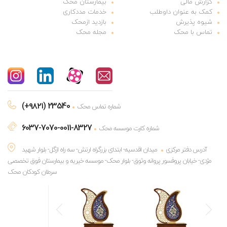
گزارش مالی
بیمارستان محک
کمک به عنوان داوطلب
خدمات مددکاری
شیوه پذیرش
بازدید ازمحک
تماس با محک
مجله محک
(+۹۸۲۱) 23540
شماره تماس محک
6037-7070-0011-8327
شماره کارت موسسه محک
آدرس دفتر مرکزی
میدان اقدسیه- ابتدای بزرگراه ارتش- سه راه ازگل- بلوار شهید
مژدی- خیابان پروفسور پروانه وثوق- بلوار محک- موسسه خیریه و بیمارستان فوق تخصصی
سرطان کودکان محک