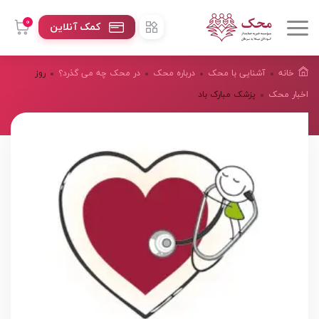
0
کمک آنلاین
خانه
آشنایی با محک
درباره محک
در محک چه می گذرد؟
روز
اخبار محک
پزشک مبارک باد