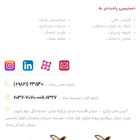
دسترسی راحت‌تر به
گزارش مالی
بیمارستان محک
کمک به عنوان داوطلب
خدمات مددکاری
شیوه پذیرش
بازدید ازمحک
تماس با محک
مجله محک
(+۹۸۲۱) 23540
شماره تماس محک
6037-7070-0011-8327
شماره کارت موسسه محک
آدرس دفتر مرکزی
میدان اقدسیه- ابتدای بزرگراه ارتش- سه راه ازگل- بلوار شهید
مژدی- خیابان پروفسور پروانه وثوق- بلوار محک- موسسه خیریه و بیمارستان فوق تخصصی
سرطان کودکان محک