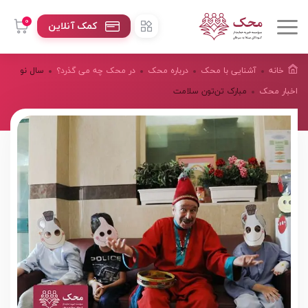
0
کمک آنلاین
خانه
آشنایی با محک
درباره محک
در محک چه می گذرد؟
سال نو
اخبار محک
مبارک تن‌تون سلامت