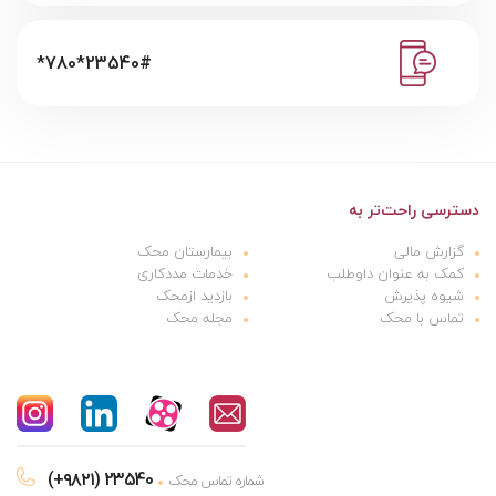
*780*23540#
دسترسی راحت‌تر به
گزارش مالی
بیمارستان محک
کمک به عنوان داوطلب
خدمات مددکاری
شیوه پذیرش
بازدید ازمحک
تماس با محک
مجله محک
(+۹۸۲۱) 23540
شماره تماس محک