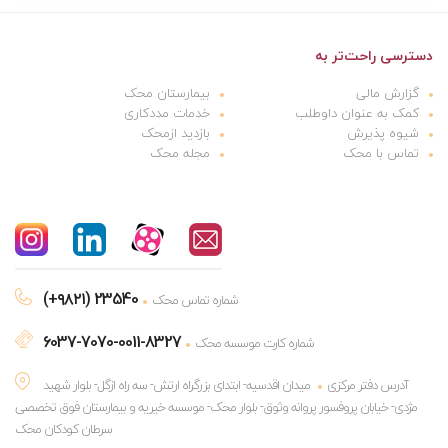
دسترسی راحت‌تر به
گزارش مالی
بیمارستان محک
کمک به عنوان داوطلب
خدمات مددکاری
شیوه پذیرش
بازدید ازمحک
تماس با محک
مجله محک
(+۹۸۲۱) 23540
شماره تماس محک
6037-7070-0011-8327
شماره کارت موسسه محک
آدرس دفتر مرکزی
میدان اقدسیه- ابتدای بزرگراه ارتش- سه راه ازگل- بلوار شهید
مژدی- خیابان پروفسور پروانه وثوق- بلوار محک- موسسه خیریه و بیمارستان فوق تخصصی
سرطان کودکان محک