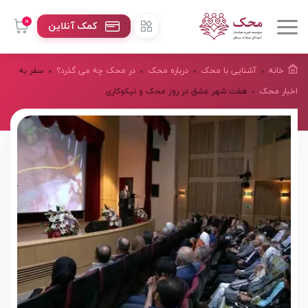
0
کمک آنلاین
خانه
آشنایی با محک
درباره محک
در محک چه می گذرد؟
سفر به
اخبار محک
هفت شهر عشق در روز محک و نیکوکاری