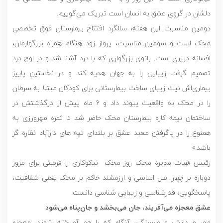
دلشان در گروی عشق به انسان است تبریک می‌گوییم.
دومین مناسبت این هفته، سالگرد افتتاح بیمارستان فوق تخصصی
محک است و سومین مناسبت، پرواز زود هنگام همراه بزرگوارمان،
افسانه دبیری است. بانوی بزرگواری که با درد آشنا شد و در اوج درد
تصمیم گرفت زیبایی را به جهان هدیه کند و در نخستین پاییز
بیماری‌اش نیت زیبای ساخت بیمارستانی برای کودکان مبتلا به سرطان
را در محک به واقعیت پیوند داد و 6 ماه پیش از درگذشتش در
ساختمان نیمه کاره بیمارستان محک حاضر شد تا ثمره مهرورزی به
همنوع را در پاگرفتن معبد عشق بر بلندای تپه های دارآباد نظاره گر
باشد.»
رئیس هیات مدیره محک روز محک نیکوکاری را فرصتی برای مرور
دوباره بر چهار اصل اساسی و ارزمشند حاکم بر محک یعنی شفافیت،
پاسخگویی، قدرشناسی و زیبایی شناسی دانست.
عشق معجزه می‌آفریند، جان می‌بخشد و جان‌پناه می‌شود
مهر و دانش و وارستگی، آنگاه که با هم آمیخته شوند، معجزه