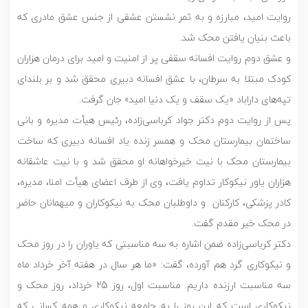
روایت امید، مبارزه و به ثمر نشستن عشقی از جنس عشق مادری که
باعث بنیان یافتن محک شد.
و عشق دوم روایت افسانه سقفی پر از امنیت و امید برای درمان هزاران
کودک مبتلا به سرطان، با عشق افسانه دبیری محقق شد و بر بلندای
تپه‌های داراباد «یک سقف و یک دنیا امید» جان گرفت.
پس از روایت دوم دکتر جواد کرباسی‌زاده، رئیس هیأت مدیره و بانی
ساختمان بیمارستان محک و همسر زنده یاد افسانه دبیری که ساخت
بیمارستان محک با نیت خیرخواهانه او محقق شد و با نیت عاشقانه
هزاران یاور نیکوکار تداوم یافت، وی از طرف اعضای هیأت امنا، مدیره،
کادر پزشکی، کارکنان و داوطلبان محک به نیکوکاران و میهمانان حاضر
در محک خیر مقدم گفت.
دکتر کرباسی‌زاده ضمن اشاره به سه مناسبتی که یاوران را در روز محک
و نیکوکاری گرد هم آورده، گفت: «ما هر سال در هفته آخر خرداد ماه
سه مناسبت ارزنده داریم. مناسبت اول، روز 25 خرداد، روز محک و
نیکوکاری است که این روز را به جامعه نیکوکاری و همه کسانی که