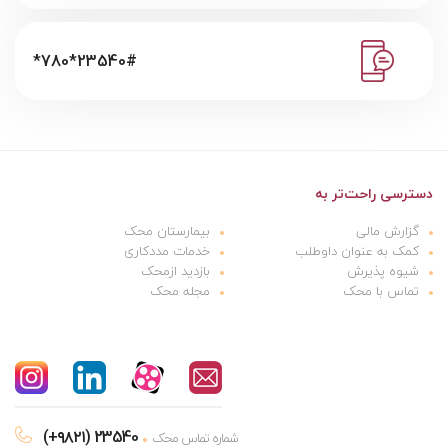
*780*23540#
دسترسی راحت‌تر به
گزارش مالی
بیمارستان محک
کمک به عنوان داوطلب
خدمات مددکاری
شیوه پذیرش
بازدید ازمحک
تماس با محک
مجله محک
(+۹۸۲۱) 23540
شماره تماس محک