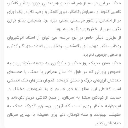
محک در این مراسم از هنر اساتید و هنرمندانی چون: اردشیر کامکار،
کامبیز گنجه ای، سیاوش کامکار، نیریز کامکار و وحید تاج در یک اجرای
پر از احساس و شور موسیقی سنتی بهره برد. همچنین پیانو نوازی
نگین سریر از بخش‌های دیگر مراسم بود.
از عزیزان دیگر حاضر در این مراسم می توان از استاد انوشیروان
روحانی، دکتر مهدی الهی قمشه ای، رخشان بنی اعتماد، جهانگیر کوثری
و ماهیار چرمچی نام برد.
محک ضمن تبریک روز محک و نیکوکاری به جامعه نیکوکاران و به
خصوص یاورانی که در طول 23 سال همراهی با محک، با همت‌های
بلندشان آرزوهای بزرگ را محقق کرده‌اند، قدردان همراهان نیک اندیشی
است که طی این سال‎ها به طور مستمر و به شیوه‌های مختلف در
حمایت از کودکان مبتلا به سرطان، از هیچ تلاشی دریغ نکرده‌اند و
امیدوارانه منتظر روزی است که آرزوی پرستوی کوچک محک به
حقیقت بپیوندد و همه کودکان دنیا برای همیشه با بیماری سرطان
خداحافظی کنند.