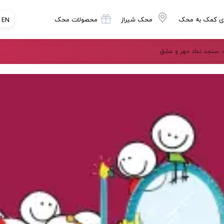
ی کمک به محک
محک شیراز
محصولات محک
EN
سنجد نماد مهر و عشق