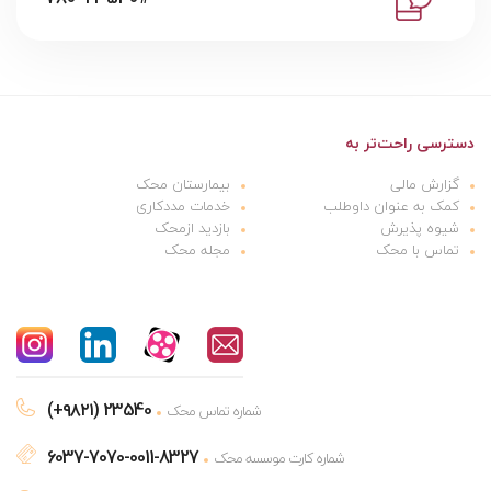
دسترسی راحت‌تر به
گزارش مالی
بیمارستان محک
کمک به عنوان داوطلب
خدمات مددکاری
شیوه پذیرش
بازدید ازمحک
تماس با محک
مجله محک
(+۹۸۲۱) 23540
شماره تماس محک
6037-7070-0011-8327
شماره کارت موسسه محک