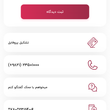
ثبت دیدگاه
تشکیل پروفایل
(+۹۸۲۱) ۲۳۵۰۱۰۰۰
میخواهم با محک گفتگو کنم
*780*23540#