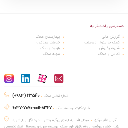
دسترسی راحت‌تر به
گزارش مالی
بیمارستان محک
کمک به عنوان داوطلب
خدمات مددکاری
شیوه پذیرش
بازدید ازمحک
تماس با محک
مجله محک
(+۹۸۲۱) 23540
شماره تماس محک
6037-7070-0011-8327
شماره کارت موسسه محک
آدرس دفتر مرکزی
میدان اقدسیه- ابتدای بزرگراه ارتش- سه راه ازگل- بلوار شهید
مژدی- خیابان پروفسور پروانه وثوق- بلوار محک- موسسه خیریه و بیمارستان فوق تخصصی