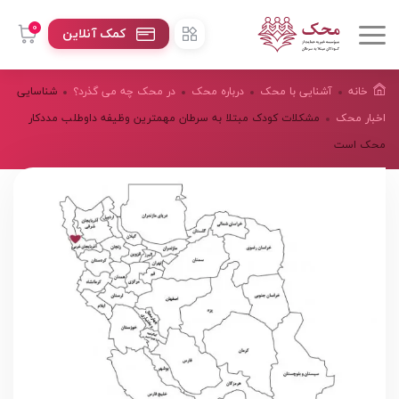
0
کمک آنلاین
خانه
آشنایی با محک
درباره محک
در محک چه می گذرد؟
شناسایی
اخبار محک
مشکلات کودک مبتلا به سرطان مهمترین وظیفه داوطلب مددکار
محک است