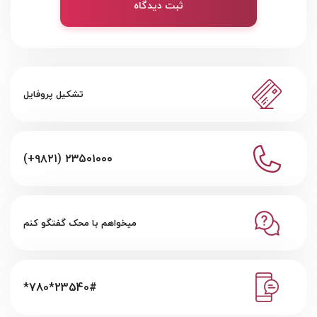
ثبت دیدگاه
تشکیل پروفایل
(+۹۸۲۱) ۲۳۵۰۱۰۰۰
میخواهم با محک گفتگو کنم
*780*23540#