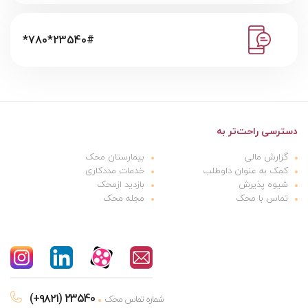
*780*23540#
دسترسی راحت‌تر به
گزارش مالی
بیمارستان محک
کمک به عنوان داوطلب
خدمات مددکاری
شیوه پذیرش
بازدید ازمحک
تماس با محک
مجله محک
(+۹۸۲۱) 23540
شماره تماس محک