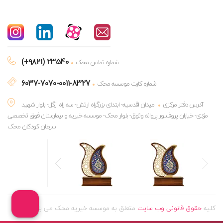
(+۹۸۲۱) 23540
شماره تماس محک
6037-7070-0011-8327
شماره کارت موسسه محک
آدرس دفتر مرکزی
میدان اقدسیه- ابتدای بزرگراه ارتش- سه راه ازگل- بلوار شهید
مژدی- خیابان پروفسور پروانه وثوق- بلوار محک- موسسه خیریه و بیمارستان فوق تخصصی
سرطان کودکان محک
کلیه
حقوق قانونی وب سایت
متعلق به موسسه خیریه محک می باشد