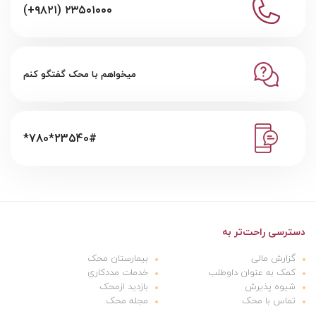
(+۹۸۲۱) ۲۳۵۰۱۰۰۰
میخواهم با محک گفتگو کنم
*780*23540#
دسترسی راحت‌تر به
گزارش مالی
بیمارستان محک
کمک به عنوان داوطلب
خدمات مددکاری
شیوه پذیرش
بازدید ازمحک
تماس با محک
مجله محک