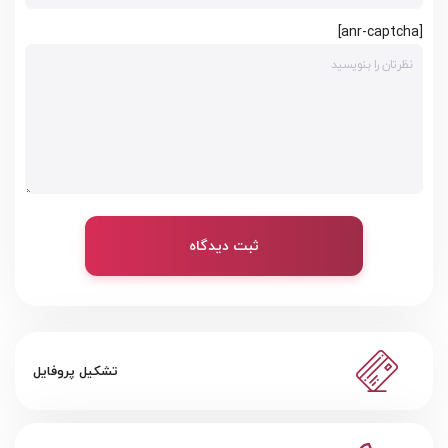
[anr-captcha]
ثبت دیدگاه
تشکیل پروفایل