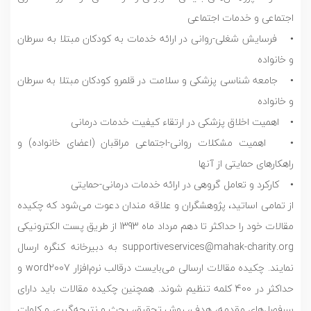
اجتماعی و خدمات اجتماعی
• فرسایش شغلی-روانی در ارائه خدمات به کودکان مبتلا به سرطان
و خانواده
• جامعه‌ شناسی پزشکی و سلامت در قلمرو کودکان مبتلا به سرطان
و خانواده
• اهمیت اخلاق پزشکی در ارتقاء کیفیت خدمات درمانی
• اهمیت مشکلات روانی-اجتماعی مراقبان (اعضای خانواده) و
راهکارهای حمایتی از آنها
• کارکرد و تعامل گروهی در ارائه خدمات درمانی-حمایتی
از تمامی اساتید، پژوهشگران و علاقه مندان دعوت می‌شود که چکیده
مقالات خود را حداکثر تا دهم مرداد ماه 1393 از طریق پست الکترونیکی
supportiveservices@mahak-charity.org به دبیرخانه کنگره ارسال
نمایند. چکیده مقالات ارسالی می‌بایست درقالب نرم‌افزار word2007 و
حداکثر در 400 کلمه تنظیم شوند. همچنین چکیده مقالات باید دارای
سرفصل‌های مقدمه، هدف، روش تحقیق، بحث و نتیجه‌گیری و کلمات