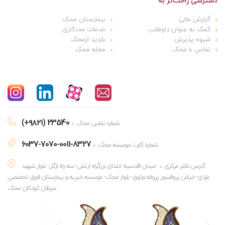
دسترسی راحت‌تر به
گزارش مالی
بیمارستان محک
کمک به عنوان داوطلب
خدمات مددکاری
شیوه پذیرش
بازدید ازمحک
تماس با محک
مجله محک
(+۹۸۲۱) 23540
شماره تماس محک
6037-7070-0011-8327
شماره کارت موسسه محک
آدرس دفتر مرکزی
میدان اقدسیه- ابتدای بزرگراه ارتش- سه راه ازگل- بلوار شهید
مژدی- خیابان پروفسور پروانه وثوق- بلوار محک- موسسه خیریه و بیمارستان فوق تخصصی
سرطان کودکان محک