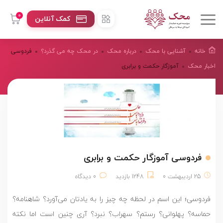
0
کمک آنلاین
خانه
آشنایی با محک
درباره محک
در محک چه می گذرد؟
فردوسی
اخبار محک
آموزگار حکمت و برابری
فردوسی آموزگار حکمت و برابری
25 اردیبهشت 0
1248 بازدید
0 دیدگاه
فردوسی؛ این اسم در لحظه چه چیز را به یادتان می‌آورد؟ شاهنامه؟
حماسه؟ پهلوانی؟ رستم؟ سهراب؟ نبرد؟ آری چنین است اما نکته