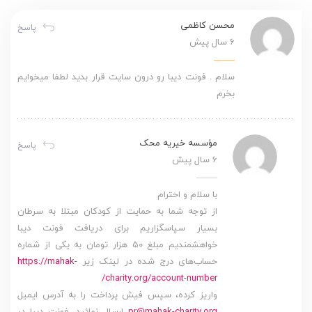
محسن کاظمی
پاسخ
6 سال پیش
سلام ‌. فونت دیبا رو درون سایت قرار بدید لطفا میخوایم
بخرم
مؤسسه خیریه محک
پاسخ
6 سال پیش
با سلام و احترام
از توجه شما به حمایت از کودکان مبتلا به سرطان
بسیار سپاسگزاریم برای دریافت فونت دیبا
خواهشمندیم مبلغ 50 هزار تومان به یکی از شماره
حساب‌های درج شده در لینک زیر
https://mahak-
charity.org/account-number/
واریز کرده، سپس فیش پرداخت را به آدرس ایمیل
pr@mahak-charity.org
ارسال نمائید. فونت دیبا در