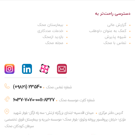
دسترسی راحت‌تر به
گزارش مالی
بیمارستان محک
کمک به عنوان داوطلب
خدمات مددکاری
شیوه پذیرش
بازدید ازمحک
تماس با محک
مجله محک
(+۹۸۲۱) 23540
شماره تماس محک
6037-7070-0011-8327
شماره کارت موسسه محک
آدرس دفتر مرکزی
میدان اقدسیه- ابتدای بزرگراه ارتش- سه راه ازگل- بلوار شهید
مژدی- خیابان پروفسور پروانه وثوق- بلوار محک- موسسه خیریه و بیمارستان فوق تخصصی
سرطان کودکان محک