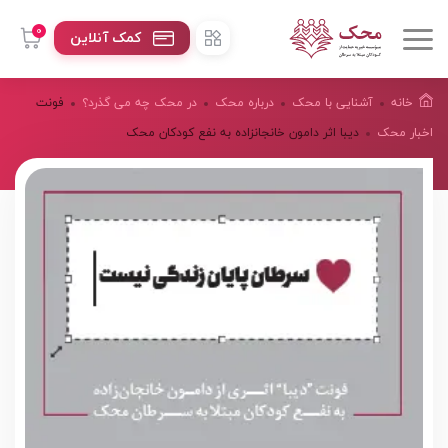
0
کمک آنلاین
خانه
آشنایی با محک
درباره محک
در محک چه می گذرد؟
فونت
اخبار محک
دیبا اثر دامون خانجانزاده به نفع کودکان محک