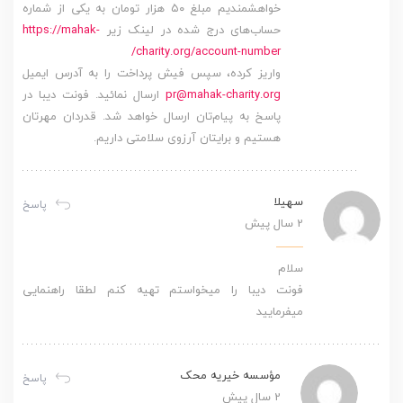
خواهشمندیم مبلغ ۵۰ هزار تومان به یکی از شماره
حساب‌های درج شده در لینک زیر
https://mahak-
charity.org/account-number/
واریز کرده، سپس فیش پرداخت را به آدرس ایمیل
pr@mahak-charity.org
ارسال نمائید. فونت دیبا در
پاسخ به پیام‌تان ارسال خواهد شد. قدردان مهرتان
هستیم و برایتان آرزوی سلامتی داریم.
سهیلا
پاسخ
2 سال پیش
سلام
فونت دیبا را میخواستم تهیه کنم لطقا راهنمایی
میفرمایید
مؤسسه خیریه محک
پاسخ
2 سال پیش