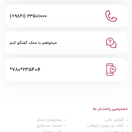
(+۹۸۲۱) ۲۳۵۰۱۰۰۰
میخواهم با محک گفتگو کنم
*780*23540#
دسترسی راحت‌تر به
گزارش مالی
بیمارستان محک
کمک به عنوان داوطلب
خدمات مددکاری
شیوه پذیرش
بازدید ازمحک