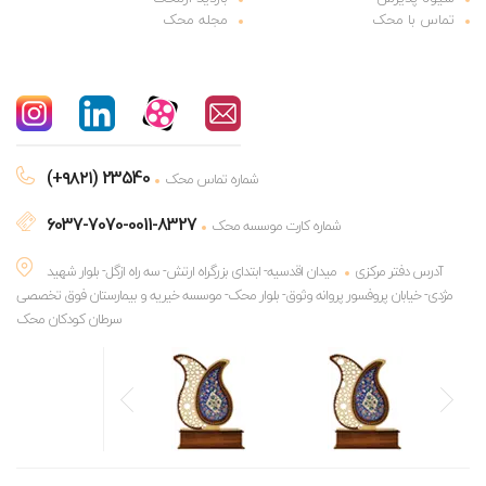
تماس با محک
مجله محک
(+۹۸۲۱) 23540
شماره تماس محک
6037-7070-0011-8327
شماره کارت موسسه محک
آدرس دفتر مرکزی
میدان اقدسیه- ابتدای بزرگراه ارتش- سه راه ازگل- بلوار شهید
مژدی- خیابان پروفسور پروانه وثوق- بلوار محک- موسسه خیریه و بیمارستان فوق تخصصی
سرطان کودکان محک