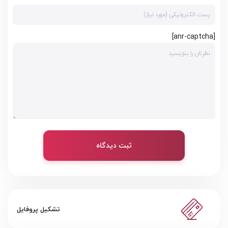
[anr-captcha]
ثبت دیدگاه
تشکیل پروفایل