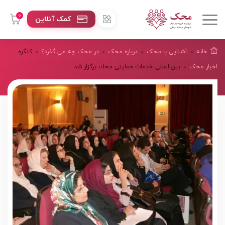
0
کمک آنلاین
خانه
آشنایی با محک
درباره محک
در محک چه می گذرد؟
كنگره
اخبار محک
بين‌المللى خدمات حمايتى محك برگزار شد