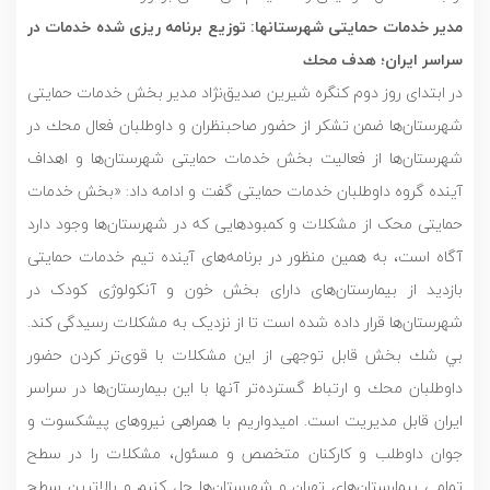
مدیر خدمات حمایتی شهرستانها: توزيع برنامه ريزى شده خدمات در
سراسر ايران؛ هدف محك
در ابتدای روز دوم کنگره شیرین صدیق‌نژاد مدیر بخش خدمات حمایتی
شهرستان‌ها ضمن تشکر از حضور صاحبنظران و داوطلبان فعال محك در
شهرستان‌ها از فعالیت بخش خدمات حمایتی شهرستان‌ها و اهداف
آینده گروه داوطلبان خدمات حمایتی گفت و ادامه داد: «بخش خدمات
حمایتی محک از مشکلات و كمبودهايى که در شهرستان‌ها وجود دارد
آگاه است، به همین منظور در برنامه‌های آینده تیم خدمات حمایتی
بازدید از بیمارستان‌های دارای بخش خون و آنکولوژی کودک در
شهرستان‌ها قرار داده شده است تا از نزدیک به مشکلات رسیدگی کند.
بي شك بخش قابل توجهى از این مشکلات با قوی‌تر کردن حضور
داوطلبان محك و ارتباط گسترده‌تر آنها با این بیمارستان‌ها در سراسر
ايران قابل مديريت است. امیدواریم با همراهی نیروهاى پيشكسوت و
جوان داوطلب و كاركنان متخصص و مسئول، مشکلات را در سطح
تمامى بیمارستان‌های تهران و شهرستان‌ها حل کنیم و بالاترين سطح