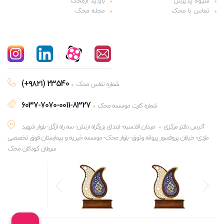
شیوه پذیرش
بازدید ازمحک
تماس با محک
مجله محک
(+۹۸۲۱) 23540
شماره تماس محک
6037-7070-0011-8327
شماره کارت موسسه محک
آدرس دفتر مرکزی
میدان اقدسیه- ابتدای بزرگراه ارتش- سه راه ازگل- بلوار شهید
مژدی- خیابان پروفسور پروانه وثوق- بلوار محک- موسسه خیریه و بیمارستان فوق تخصصی
سرطان کودکان محک