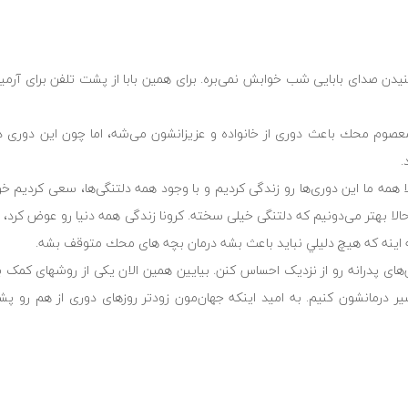
یدن صدای بابايى شب خوابش نمی‌بره. برای همین بابا از پشت تلفن برای آرمی
صوم محك باعث دوری از خانواده و عزیزانشون می‌شه، اما چون این دوری د
.
الا همه ما این دوری‌ها رو زندگی کردیم و با وجود همه دلتنگی‌ها، سعی کردیم 
ا حالا بهتر مى‌دونيم كه دلتنگى خيلى سخته. کرونا زندگی همه دنیا رو عوض کرد،
مه اينه كه هيچ دليلي نبايد باعث بشه درمان بچه هاى محك متوقف بشه.
ای پدرانه رو از نزدیک احساس كنن. بیایین همين الان یکی از روشهای کمک 
ر درمانشون کنیم. به امید اینکه جهان‌مون زودتر روزهاى دورى از هم رو پش