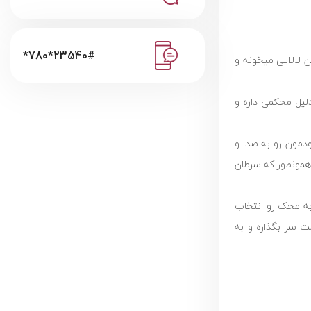
*780*23540#
ن لالایی میخونه و
لیل محکمی داره و
خودمون رو به صدا و
 همونطور که سرطان
به محک رو انتخاب
ت سر بگذاره و به