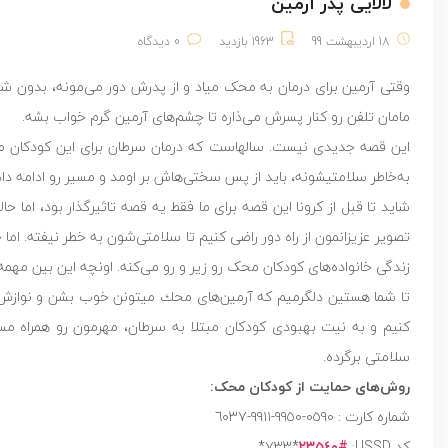
لالایی پدر آرمین
18 اردیبهشت 99
1963 بازدید
0 دیدگاه
وقتی آرمین برای درمان به محک میاد و از پدرش دور می‌مونه، بدون شن
مامان تلفن رو کنار پسرش می‌ذاره تا چشم‌های آرمین گرم خواب بشه.
این قصه جدیدی نیست. سالهاست که درمان سرطان برای این كودكان مع
به‌خاطر سلامتيشونه، باید از پس سختی‌هاش بر اومد و مسیر رو ادامه داد
شاید تا قبل از کرونا این قصه برای ما فقط یه قصه تاثیرگذار بود، اما ح
تصویر عزیزانمون از راه دور راضى كنيم تا سلامتى‌شون به خطر نيفته. ام
زندگی خانواده‌های كودكان محک رو زير و رو می‌كنه. اونچه اين بين مه
تا شما هستین دلگرميم که آرمین‌هاى محك میتونن خوب بشن و نوازش‌ه
کنیم و به نیت بهبودی کودکان مبتلا به سرطان، مهرمون رو همراه مسی
سلامتى برگرده.
روش‌های حمایت از کودکان محک:
کد USSD:
#٢٣٥٤٠
*٧٣٣* ‏‎ ‌