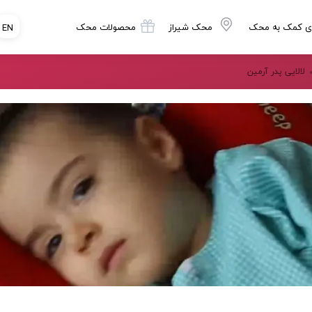
ی کمک به محک
محک شیراز
محصولات محک
EN
لالایی پدر آرمین