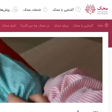
آشنایی با محک
خدمات محک
روش‌ها
خانه
آشنایی با محک
درباره محک
در محک چه می گذرد؟
اخبار محک