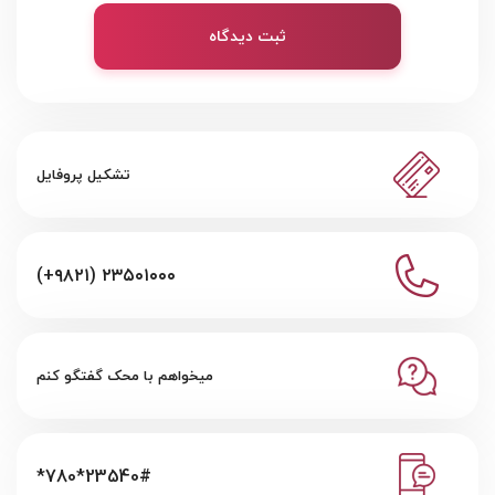
ثبت دیدگاه
تشکیل پروفایل
(+۹۸۲۱) ۲۳۵۰۱۰۰۰
میخواهم با محک گفتگو کنم
*780*23540#