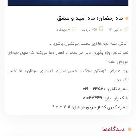
ماه رمضان؛ ماه امید و عشق
8 تیر 93
659 بازدید
0 دیدگاه
“کاش همه بچه‌ها زیر سقف خونشون باشن…
نمی‌تونم روزه بگیرم، ولی هر سحر و افطار دعا می‌کنم که هیچ بچه‌ای
مریض نشه.”
برای همراهی کودکان محک در مسیر مبارزه با بیماری سرطان با ما تماس
بگیرید:
شماره تلفن: 23540 – 021
بانک پارسیان: 81044449
شماره گیری
کد از طریق موبایل:
# 3 3 7 *
دیدگاه‌ها