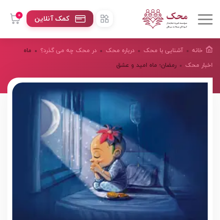
0
کمک آنلاین
خانه
آشنایی با محک
درباره محک
در محک چه می گذرد؟
ماه
اخبار محک
رمضان؛ ماه امید و عشق