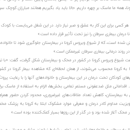
 همه ما ماسک بر چهره داریم. حالا باید یاد بگیریم همانند مبارزان کوچک سرط
 کسی برای این کار به عشق و صبر نیاز دارد. در این شغل می‌بایست با کودک 
 درمان بیماری سرطان را نیز تحت تأثیر قرار داده است.»
 شده است، که از شیوع ویروس کرونا در بیمارستان جلوگیری شود تا خانواده‌ها
 در روند درمانی بیماری سرطان غیرممکن است.»
اعت شیوع ویروس کرونا در کشور در محک و بیمارستان شکل گرفت، گفت: «با تو
ا به کرونا محسوب می‌شوند، از همان لحظه‌ای که مشاهده بیمار کرونا در کش
‌های کودکان تحت درمان در این بیمارستان و خانواده‌های آنها را با رعایت پرو
 اقداماتی مثل ضدعفونی مستمر تمامی بخش‌ها، الزام به استفاده از ماسک برا
 به بیمارستان، کاهش تعداد ملاقات‌های غیرضروری، محدود کردن حضور همراه
 ویزیت مداوم کادر درمان و معرفی موارد مشکوک ابتلا به کرونا به پزشک مخ
ر محک آغاز شده بود و در گذر از این روزها بسیار کمک‌کننده بوده است.»
لا به سرطان و خانواده‌هایشان را در تمامی شرایط نیازمند عشق و مهربانی می‌