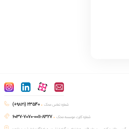
(+۹۸۲۱) 23540
شماره تماس محک
6037-7070-0011-8327
شماره کارت موسسه محک