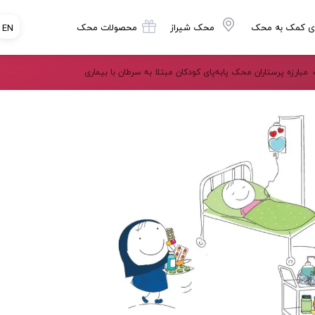
ی کمک به محک
محک شیراز
محصولات محک
EN
مبارزه پرستاران محک پابه‌پای کودکان مبتلا به سرطان با بیماری