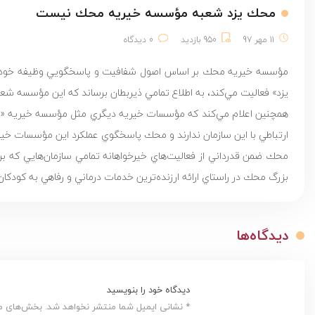
محك يزد شعبه مؤسسه خيريه محك نيست
11 مهر 97
950 بازدید
0 دیدگاه
مؤسسه خيريه محك بر اساس اصول شفافيت و پاسخگويي وظيفه خود مي‌
يزد» فعاليت مي‌كند، به اطلاع تمامي ذيربطان برساند كه اين مؤسسه ش
همچنين اعلام مي‌كند كه مؤسسات خيريه ديگري مثل مؤسسه خيريه «حما
ارتباطي با اين سازمان ندارند و محك پاسخگوي عملكرد اين مؤسسات خير
محك ضمن قدرداني از فعاليت‌هاي خيرخواهانه تمامي سازمان‌هايي كه بر
بزرگ محك در راستاي ارائه ارزنده‌ترين خدمات درماني و رفاهي به كودكان 
دیدگاه‌ها
دیدگاه خود را بنویسید
* نشانی ایمیل شما منتشر نخواهد شد. بخش‌های مور