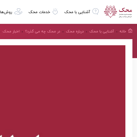
آشنایی با محک
خدمات محک
روش‌ها
خانه
آشنایی با محک
درباره محک
در محک چه می گذرد؟
اخبار محک