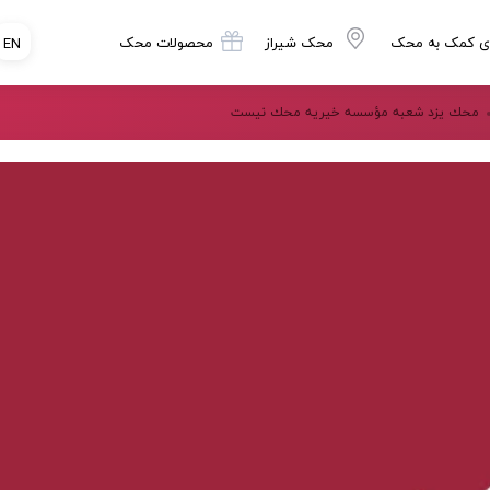
ی کمک به محک
محک شیراز
محصولات محک
EN
محك يزد شعبه مؤسسه خيريه محك نيست