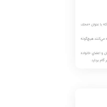
ه با عنوان «محك
مي‌كنند هيچ‌گونه
ن و اعضاي خانواده
گام بردارد.