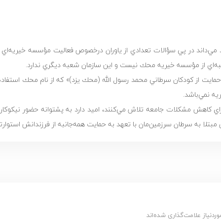
داند در پي سؤالات تعدادي از ياوران درخصوص فعاليت مؤسسه خيريه‌اي ك
عبه‌اي از مؤسسه خيريه محك نيست و اين سازمان شعبه ديگري ندارد.
يت از كودكان سرطاني محمد رسول الله (محك يزد)» كه از نام محك استفاده 
يه نمي‌باشد.
اي كاهش مشكلات جامعه تلاش مي‌كنند، اميد دارد به پشتوانه حضور نيكوكارا
مبتلا به سرطان سرزمين‌مان با تعهد به حمايت همه‌جانبه از فرزندانش استوارتر 
دنیاز علامت‌گذاری شده‌اند