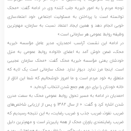
توجه مردم را به امور خیریه جلب کنند» وی در ادامه گفت: «محک
توانسته است با پرداختن به مسئولیت اجتماعی خود اعتمادسازی
خوبی انجام دهد و همین ایجاد اعتماد نسبت به سازمان، مهم‌ترین
وظیفه روابط عمومی هر سازمانی است.»
در ادامه این نشست آراسب احمدیان، مدیر عامل مؤسسه خیریه
محک، ضمن خوش آمد به اعضای خانواده روابط عمومی به منزل
خودشان یعنی مؤسسه خیریه محک گفت: «محک سازمان عجیبی
است. اینجا مرز ندارد. دیوار ندارد. محک سازمانی است یک لایه که
متعلق به خود مردم است و ما امروز خوشحالیم که شما این اتاق از
خانه خودتان را برای دور هم جمع شدن انتخاب کرده‌اید. »
احمدیان در ادامه به مسیر تحول روابط عمومی محک به سمت مدرن
شدن اشاره کرد و گفت: « از سال 1382 و پس از ارزیابی شاخص‌های
ضریب نفوذ، ضریب جذب و ضریب رضایت، به این نتیجه رسیدیم که
ضریب رضایتمندی یاوران محک از همه پایین‌تر است و مهم‌ترین دلیل
این عدم رضایت نیز عدم پاسخگویی شفاف محک به همراهانش بود و