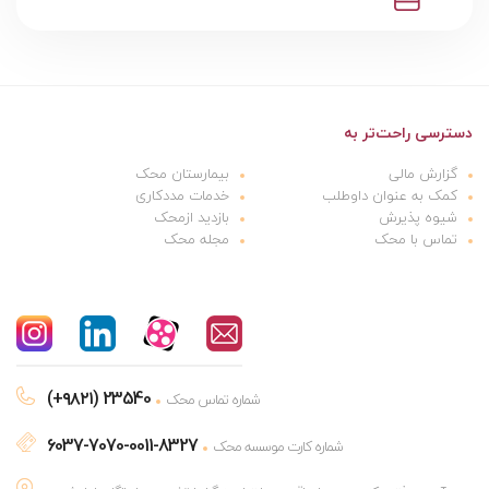
دسترسی راحت‌تر به
گزارش مالی
بیمارستان محک
کمک به عنوان داوطلب
خدمات مددکاری
شیوه پذیرش
بازدید ازمحک
تماس با محک
مجله محک
(+۹۸۲۱) 23540
شماره تماس محک
6037-7070-0011-8327
شماره کارت موسسه محک