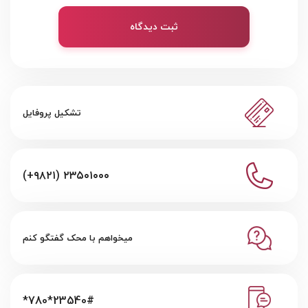
ثبت دیدگاه
تشکیل پروفایل
(+۹۸۲۱) ۲۳۵۰۱۰۰۰
میخواهم با محک گفتگو کنم
*780*23540#