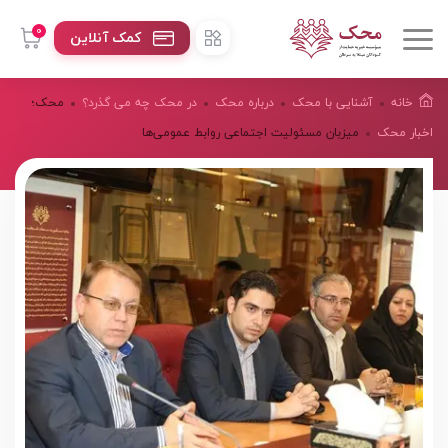
0
کمک آنلاین
خانه
آشنایی با محک
درباره محک
در محک چه می گذرد؟
محک؛
اخبار محک
میزبان مسئولیت اجتماعی روابط عمومی‌ها