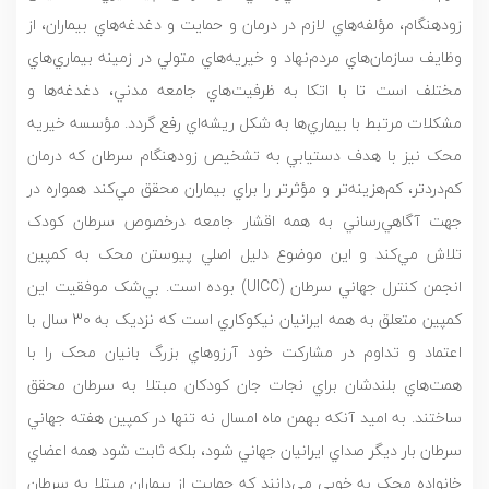
زودهنگام، مؤلفه‌هاي لازم در درمان و حمايت و دغدغه‌هاي بيماران، از
وظايف سازمان‌هاي مردم‌نهاد و خيريه‌هاي متولي در زمينه بيماري‌هاي
مختلف است تا با اتکا به ظرفيت‌هاي جامعه مدني، دغدغه‌ها و
مشکلات مرتبط با بيماري‌ها به شکل ريشه‌اي رفع گردد. مؤسسه خيريه
محک نيز با هدف دستيابي به تشخيص زودهنگام سرطان که درمان
کم‌دردتر، کم‌هزينه‌تر و مؤثرتر را براي بيماران محقق مي‌کند همواره در
جهت آگاهي‌رساني به همه اقشار جامعه درخصوص سرطان کودک
تلاش مي‌کند و اين موضوع دليل اصلي پيوستن محک به کمپين
انجمن کنترل جهاني سرطان (UICC) بوده است. بي‌شک موفقيت اين
کمپين متعلق به همه ايرانيان نيکوکاري است که نزديک به 30 سال با
اعتماد و تداوم در مشارکت خود آرزوهاي بزرگ بانيان محک را با
همت‌هاي بلندشان براي نجات جان کودکان مبتلا به سرطان محقق
ساختند. به اميد آنکه بهمن ماه امسال نه تنها در کمپين هفته جهاني
سرطان بار ديگر صداي ايرانيان جهاني شود، بلکه ثابت شود همه اعضاي
خانواده محک به خوبي مي‌دانند که حمايت از بيماران مبتلا به سرطان