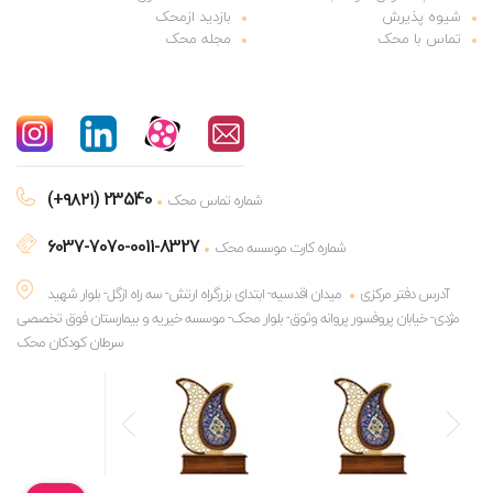
شیوه پذیرش
بازدید ازمحک
تماس با محک
مجله محک
(+۹۸۲۱) 23540
شماره تماس محک
6037-7070-0011-8327
شماره کارت موسسه محک
آدرس دفتر مرکزی
میدان اقدسیه- ابتدای بزرگراه ارتش- سه راه ازگل- بلوار شهید
مژدی- خیابان پروفسور پروانه وثوق- بلوار محک- موسسه خیریه و بیمارستان فوق تخصصی
سرطان کودکان محک