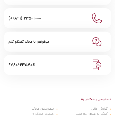
(+۹۸۲۱) ۲۳۵۰۱۰۰۰
میخواهم با محک گفتگو کنم
*780*23540#
دسترسی راحت‌تر به
گزارش مالی
بیمارستان محک
کمک به عنوان داوطلب
خدمات مددکاری