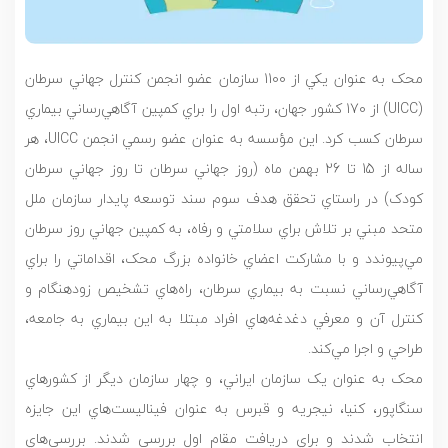
محک به عنوان يکي از 1100 سازمان عضو انجمن کنترل جهاني سرطان
(UICC) از 170 کشور جهان، رتبه اول را براي کمپين آگاهي‌رساني بيماري
سرطان کسب کرد. اين مؤسسه به عنوان عضو رسمي انجمن UICC، هر
ساله از 15 تا 26 بهمن ماه (روز جهاني سرطان تا روز جهاني سرطان
کودک) در راستاي تحقق هدف سوم سند توسعه پايدار سازمان ملل
متحد مبني بر تلاش براي سلامتي و رفاه، به کمپين جهاني روز سرطان
مي‌پيوندد و با مشارکت اعضاي خانواده بزرگ محک، اقداماتي را براي
آگاهي‌رساني نسبت به بيماري سرطان، راه‌هاي تشخيص زودهنگام و
کنترل آن و معرفي دغدغه‌هاي افراد مبتلا به اين بيماري به جامعه،
طراحي و اجرا مي‌کند.
محک به عنوان يک سازمان ايراني، و چهار سازمان ديگر از کشورهاي
سنگاپور، کنيا، نيجريه و قبرس به عنوان فيناليست‌هاي اين جايزه
انتخاب شدند و براي دريافت مقام اول بررسي شدند. بررسي‌هاي