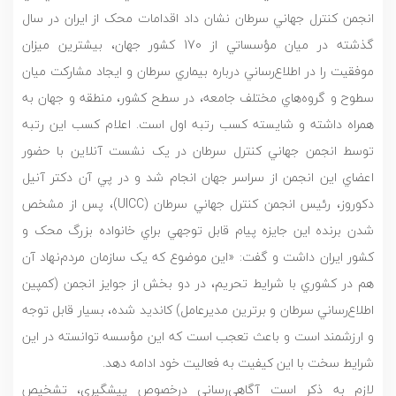
انجمن کنترل جهاني سرطان نشان داد اقدامات محک از ايران در سال
گذشته در ميان مؤسساتي از 170 کشور جهان، بيشترين ميزان
موفقيت را در اطلاع‌رساني درباره بيماري سرطان و ايجاد مشارکت ميان
سطوح و گروه‌هاي مختلف جامعه، در سطح کشور، منطقه و جهان به
همراه داشته و شايسته کسب رتبه اول است. اعلام کسب اين رتبه
توسط انجمن جهاني کنترل سرطان در يک نشست آنلاين با حضور
اعضاي اين انجمن از سراسر جهان انجام شد و در پي آن دکتر آنيل
دکوروز، رئيس انجمن کنترل جهاني سرطان (UICC)، پس از مشخص
شدن برنده اين جايزه پيام قابل توجهي براي خانواده بزرگ محک و
کشور ايران داشت و گفت: «اين موضوع که يک سازمان مردم‌نهاد آن
هم در کشوري با شرايط تحريم، در دو بخش از جوايز انجمن (کمپين
اطلاع‌رساني سرطان و برترين مديرعامل) کانديد شده، بسيار قابل توجه
و ارزشمند است و باعث تعجب است که اين مؤسسه توانسته در اين
شرايط سخت با اين کيفيت به فعاليت خود ادامه دهد.
لازم به ذکر است آگاهي‌رساني درخصوص پيشگيري، تشخيص