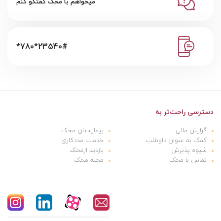
میخواهم با محک گفتگو کنم
*780*23540#
دسترسی راحت‌تر به
گزارش مالی
بیمارستان محک
کمک به عنوان داوطلب
خدمات مددکاری
شیوه پذیرش
بازدید ازمحک
تماس با محک
مجله محک