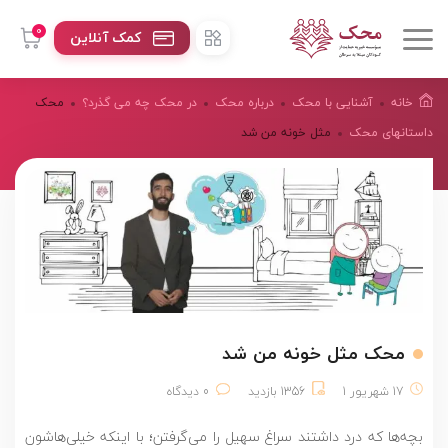
0
کمک آنلاین
خانه
آشنایی با محک
درباره محک
در محک چه می گذرد؟
محک
داستانهای محک
مثل خونه من شد
محک مثل خونه من شد
17 شهریور 1
1356 بازدید
0 دیدگاه
بچه‌ها که درد داشتند سراغ سهیل را می‌گرفتن؛ با اینکه خیلی‌هاشون