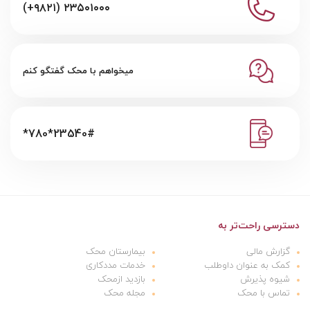
(+۹۸۲۱) ۲۳۵۰۱۰۰۰
میخواهم با محک گفتگو کنم
*780*23540#
دسترسی راحت‌تر به
گزارش مالی
بیمارستان محک
کمک به عنوان داوطلب
خدمات مددکاری
شیوه پذیرش
بازدید ازمحک
تماس با محک
مجله محک