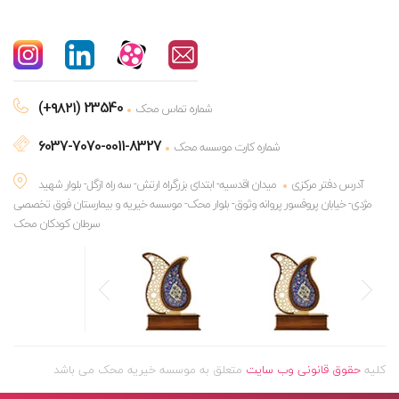
(+۹۸۲۱) 23540
شماره تماس محک
6037-7070-0011-8327
شماره کارت موسسه محک
آدرس دفتر مرکزی
میدان اقدسیه- ابتدای بزرگراه ارتش- سه راه ازگل- بلوار شهید
مژدی- خیابان پروفسور پروانه وثوق- بلوار محک- موسسه خیریه و بیمارستان فوق تخصصی
سرطان کودکان محک
کلیه
حقوق قانونی وب سایت
متعلق به موسسه خیریه محک می باشد