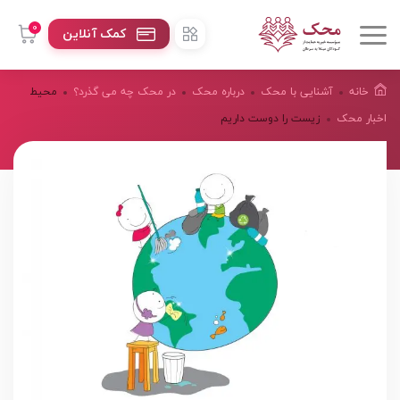
0
کمک آنلاین
خانه
آشنایی با محک
درباره محک
در محک چه می گذرد؟
محیط
اخبار محک
زیست را دوست داریم