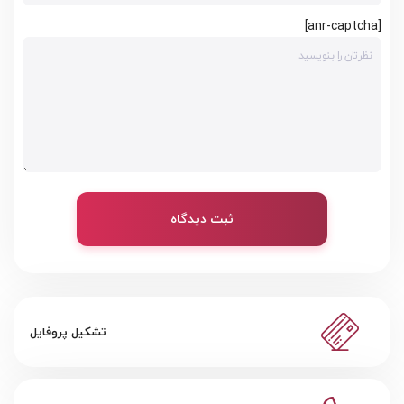
[anr-captcha]
ثبت دیدگاه
تشکیل پروفایل