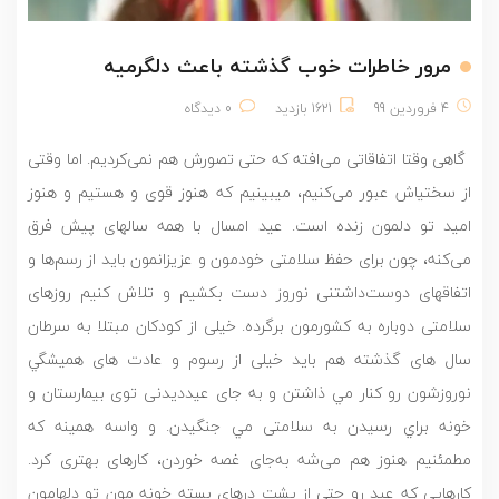
مرور خاطرات خوب گذشته باعث دلگرمیه
4 فروردین 99
1621 بازدید
0 دیدگاه
‌ گاهی وقتا اتفاقاتی می‌افته که حتی تصورش هم نمی‌کردیم. اما وقتی
از سختیاش عبور می‌کنیم، میبینیم که هنوز قوی و هستيم و هنوز
امید تو دلمون زنده است. عید امسال با همه سالهای پیش فرق
می‌کنه، چون برای حفظ سلامتی خودمون و عزیزانمون باید از رسم‌ها و
اتفاقهای دوست‌داشتنی نوروز دست بکشیم و تلاش کنیم روزهای
سلامتی دوباره به کشورمون برگرده. خيلى از كودكان مبتلا به سرطان
سال هاى گذشته هم بايد خيلى از رسوم و عادت هاى هميشگي
نوروزشون رو كنار مي ذاشتن و به جاى عيدديدنى توى بيمارستان و
خونه براي رسيدن به سلامتى مي جنگيدن. و واسه همينه كه
مطمئنيم هنوز هم می‌شه به‌جای غصه خوردن، کارهای بهتری کرد.
كارهايى كه عيد رو حتى از پشت درهاى بسته خونه مون تو دلهامون