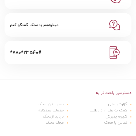
میخواهم با محک گفتگو کنم
*780*23540#
دسترسی راحت‌تر به
گزارش مالی
بیمارستان محک
کمک به عنوان داوطلب
خدمات مددکاری
شیوه پذیرش
بازدید ازمحک
تماس با محک
مجله محک