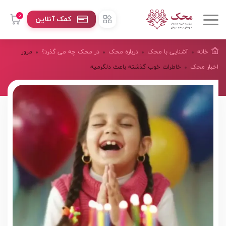
0
کمک آنلاین
خانه
آشنایی با محک
درباره محک
در محک چه می گذرد؟
مرور
اخبار محک
خاطرات خوب گذشته باعث دلگرمیه