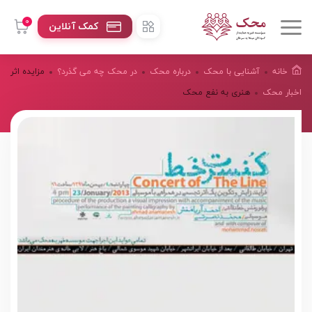
0
کمک آنلاین
خانه
آشنایی با محک
درباره محک
در محک چه می گذرد؟
مزایده اثر
اخبار محک
هنری به نفع محک