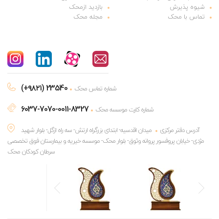
شیوه پذیرش
بازدید ازمحک
تماس با محک
مجله محک
(+۹۸۲۱) 23540
شماره تماس محک
6037-7070-0011-8327
شماره کارت موسسه محک
آدرس دفتر مرکزی
میدان اقدسیه- ابتدای بزرگراه ارتش- سه راه ازگل- بلوار شهید
مژدی- خیابان پروفسور پروانه وثوق- بلوار محک- موسسه خیریه و بیمارستان فوق تخصصی
سرطان کودکان محک