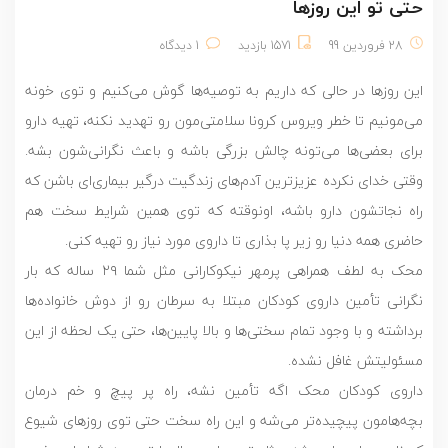
حتی تو این روزها
28 فروردین 99
1571 بازدید
1 دیدگاه
این روزها در حالی که داریم به توصیه‌ها گوش می‌کنیم و توی خونه
می‌مونیم تا خطر ویروس کرونا سلامتی‌مون رو تهدید نکنه، تهیه دارو
برای بعضی‌ها می‌تونه چالش بزرگی باشه و باعث نگرانی‌شون بشه.
وقتی خدای نکرده عزیزترین آدم‌های زندگیت درگیر بیماری‌ای باشن که
راه نجاتشون دارو باشه، اونوقته که توی همین شرایط سخت هم
حاضری همه دنیا رو زیر پا بذارى تا داروی مورد نیاز رو تهیه کنی.
محک به لطف همراهی پرمهر نیکوکارانی مثل شما ۲۹ ساله که بار
نگرانی تأمین داروی کودکان مبتلا به سرطان رو از دوش خانواده‌ها
برداشته و با وجود تمام سختی‌ها و بالا پایین‌ها، حتی یک لحظه از این
مسئولیتش غافل نشده.
داروی کودکان محک اگه تأمین نشه، راه پر پیچ و خم درمان
بچه‌هامون پیچیده‌‌تر می‌شه و اين راه سخت حتی توى روزهای شيوع