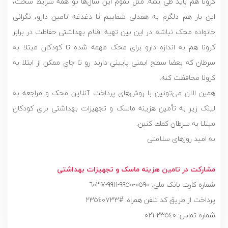
كرونا هم باید طی بشه. مثل تموم این سال‌ها تو همه شرایط سخت،
این بار هم دلگرم به همدلی شماییم تا دغدغه تامین دارو، نگرانی
خانواده محک نباشه. در اين بين تهيه اقلام بهداشتى حفاظت در برابر
كرونا هم به اندازه دارو براى محک مهمه شده تا كودكان مبتلا به
سرطان كه بعضا سطح ايمنى پایینی دارند رو تا جاى ممكن از ابتلا به
كرونا محافظت كنه.
همین الان می‌تونين با روش‌های پرداخت آنلاین محک و مراجعه به
لینک زیر به تأمین هزینه ماسک و تجهيزات بهداشتى براى كودكان
مبتلا به سرطان كمك كنين.
به اميد روزهاى سلامتى
مشارکت در تامین هزینه ماسک و تجهیزات بهداشتی
پرداخت از طریق کد تلفن همراه: #٢٣٥٤٠٧٣٣
شماره تماس: ٢٣٥٤٠-٠٢١