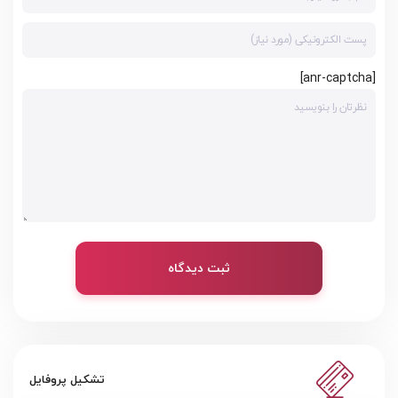
[anr-captcha]
ثبت دیدگاه
تشکیل پروفایل