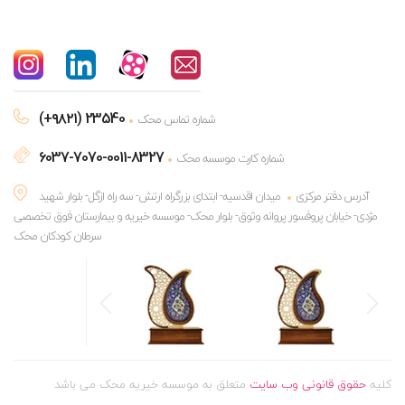
(+۹۸۲۱) 23540
شماره تماس محک
6037-7070-0011-8327
شماره کارت موسسه محک
آدرس دفتر مرکزی
میدان اقدسیه- ابتدای بزرگراه ارتش- سه راه ازگل- بلوار شهید
مژدی- خیابان پروفسور پروانه وثوق- بلوار محک- موسسه خیریه و بیمارستان فوق تخصصی
سرطان کودکان محک
کلیه
حقوق قانونی وب سایت
متعلق به موسسه خیریه محک می باشد