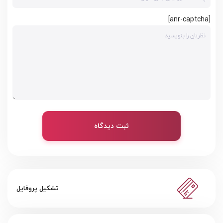
[anr-captcha]
ثبت دیدگاه
تشکیل پروفایل