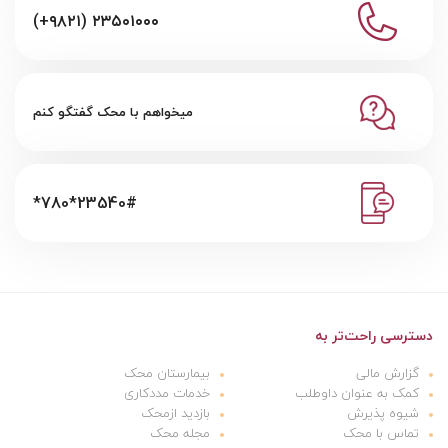
(+۹۸۲۱) ۲۳۵۰۱۰۰۰
میخواهم با محک گفتگو کنم
*780*23540#
دسترسی راحت‌تر به
گزارش مالی
بیمارستان محک
کمک به عنوان داوطلب
خدمات مددکاری
شیوه پذیرش
بازدید ازمحک
تماس با محک
مجله محک