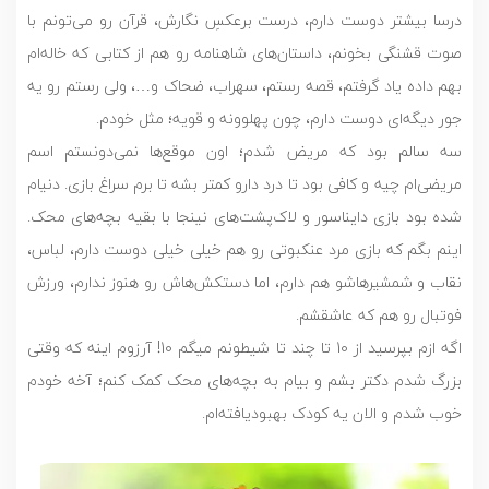
درسا بیشتر دوست دارم، درست برعکسِ نگارش، قرآن رو می‌تونم با
صوت قشنگی بخونم، داستان‌های شاهنامه رو هم از کتابی که خاله‌ام
بهم داده یاد گرفتم، قصه رستم، سهراب، ضحاک و…، ولی رستم رو یه
جور دیگه‌ای دوست دارم، چون پهلوونه و قویه؛ مثل خودم.
سه سالم بود که مریض شدم؛ اون‌ موقع‌ها نمی‌دونستم اسم
مریضی‌ام چیه و کافی بود تا درد دارو کمتر بشه تا برم سراغ بازی. دنیام
شده بود بازی دایناسور و لاک‌پشت‌های نینجا با بقیه بچه‌های محک.
اینم بگم که بازی مرد عنکبوتی رو هم خیلی خیلی دوست دارم، لباس،
نقاب و شمشیرهاشو هم دارم، اما دستکش‌هاش رو هنوز ندارم، ورزش
فوتبال رو هم که عاشقشم.
اگه ازم بپرسید از 10 تا چند تا شیطونم میگم 10! آرزوم اینه که وقتی
بزرگ شدم دکتر بشم و بیام به بچه‌های محک کمک کنم؛ آخه خودم
خوب شدم و الان یه کودک بهبودیافته‌ام.