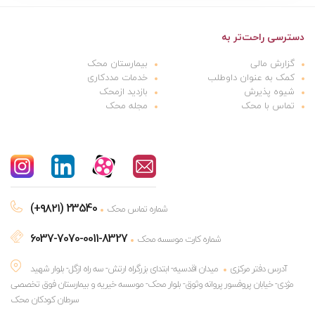
دسترسی راحت‌تر به
گزارش مالی
بیمارستان محک
کمک به عنوان داوطلب
خدمات مددکاری
شیوه پذیرش
بازدید ازمحک
تماس با محک
مجله محک
(+۹۸۲۱) 23540
شماره تماس محک
6037-7070-0011-8327
شماره کارت موسسه محک
آدرس دفتر مرکزی
میدان اقدسیه- ابتدای بزرگراه ارتش- سه راه ازگل- بلوار شهید
مژدی- خیابان پروفسور پروانه وثوق- بلوار محک- موسسه خیریه و بیمارستان فوق تخصصی
سرطان کودکان محک